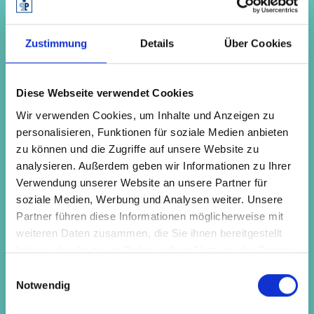
MEHR ERFAHREN
Zustimmung
Details
Über Cookies
Diese Webseite verwendet Cookies
Die Nachhaltigkeitsbewertung von
Wir verwenden Cookies, um Inhalte und Anzeigen zu
Verpackungen erfordert eine
personalisieren, Funktionen für soziale Medien anbieten
ganzheitliche Betrachtung. Denn den
zu können und die Zugriffe auf unsere Website zu
größten Anteil am ökologischen
analysieren. Außerdem geben wir Informationen zu Ihrer
Verwendung unserer Website an unsere Partner für
Fußabdruck macht das zu schützende
soziale Medien, Werbung und Analysen weiter. Unsere
Produkt aus. Daher ist die wichtigste
Partner führen diese Informationen möglicherweise mit
Aufgabe einer Verpackung im Sinne der
weiteren Daten zusammen, die Sie ihnen bereitgestellt
Nachhaltigkeit der sichere Produktschutz,
haben oder die sie im Rahmen Ihrer Nutzung der Dienste
damit es zu möglichst wenig
gesammelt haben.
Einwilligungsauswahl
(Lebensmittel-)Verlust kommt.
Notwendig