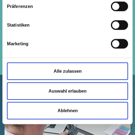
Mit Eco-Design setzen wir den
Präferenzen
Produktschutz so ressourcen- und
klimaschonend wie möglich um - der
größte Hebel ist die Kreislaufwirtschaft.
Statistiken
Marketing
Alle zulassen
Diese Themen könnten Sie
Auswahl erlauben
auch interessieren:
Ablehnen