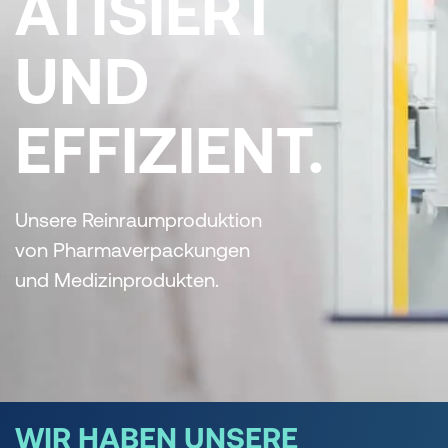
ATISIERT
UND
EFFIZIENT.
Unsere Reinraumproduktion
von Pharmaverpackungen
und Medizinprodukten.
WIR HABEN UNSERE