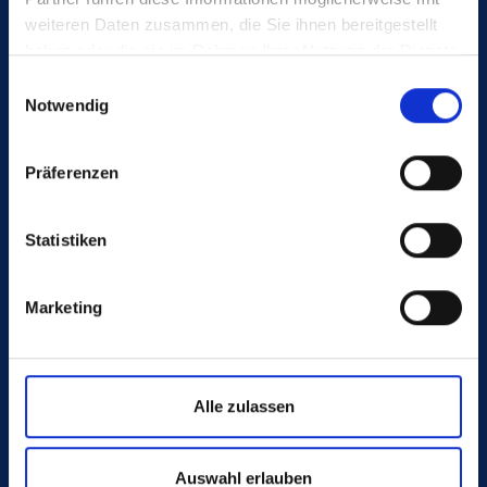
Deutschland
weiteren Daten zusammen, die Sie ihnen bereitgestellt
haben oder die sie im Rahmen Ihrer Nutzung der Dienste
gesammelt haben.
Einwilligungsauswahl
Notwendig
BERATUNG
Präferenzen
+49 4442 982-0
info@poeppelmann.com
Statistiken
Marketing
Alle zulassen
ZUKUNFT. MACHEN. WIR.
Auswahl erlauben