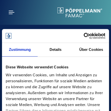
JETZT.
poeppelmann.com
FOLGEN.
Zustimmung
Details
Über Cookies
Diese Webseite verwendet Cookies
Wir verwenden Cookies, um Inhalte und Anzeigen zu
personalisieren, Funktionen für soziale Medien anbieten
Pöppelmann GmbH & Co. KG
zu können und die Zugriffe auf unsere Website zu
Kunststoffwerk – Werkzeugbau
analysieren. Außerdem geben wir Informationen zu Ihrer
Verwendung unserer Website an unsere Partner für
Bakumer Str. 73,
soziale Medien, Werbung und Analysen weiter. Unsere
49393 Lohne
Partner führen diese Informationen möglicherweise mit