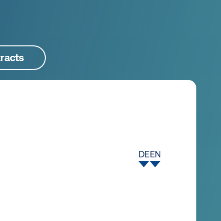
racts
DE
EN