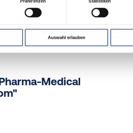
Pharma-Medical
Präferenzen
Statistiken
 Overview"
Auswahl erlauben
Pharma-Medical
om"