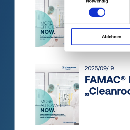
FAMAC® 
Notwendig
"Product
Ablehnen
2025/09/19
FAMAC® 
„Cleanro