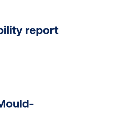
ility report
Mould-