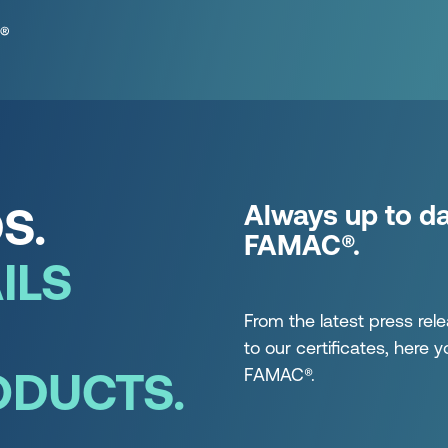
S.
Always up to d
FAMAC®.
ILS
From the latest press re
to our certificates, here
ODUCTS.
FAMAC®.