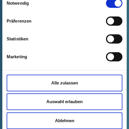
Notwendig
Mit Fertigungsstandorten in Europa,
Amerika und Asien sorgt Pöppelmann für
Präferenzen
Kundennähe mit kurzen Wegen und einer
flexiblen Versorgung mit
Statistiken
Schutzelementen. Lokale Vertriebsteams
begleiten Projekte vor Ort und bieten
Kunden einen direkten Zugang zum
Marketing
Portfolio.
„Die Anforderungen in der e-Mobility
entwickeln sich dynamisch. Gleichzeitig
Alle zulassen
steigen die Erwartungen an Verfügbarkeit
und Passgenauigkeit“, sagt Thomas
Hackstedt, Regional Sales Manager bei
Auswahl erlauben
Pöppelmann KAPSTO®. „Wir verbinden ein
breites Standardsortiment unserer
Ablehnen
Divisionen mit schneller Umsetzung