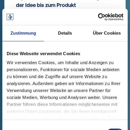
der Idee bis zum Produkt
Ein weiterer Messe-Fokus ist die „Speed
Performance“, mit der Pöppelmann noch
Zustimmung
Details
Über Cookies
mehr Geschwindigkeit in Entwicklung und
Produktion bringt. Mit dem 6-Tage-
Werkzeug von Pöppelmann KAPSTO®
Diese Webseite verwendet Cookies
wird die Zeit von der Freigabe der
Wir verwenden Cookies, um Inhalte und Anzeigen zu
Artikeldaten bis zu ersten Mustern aus
personalisieren, Funktionen für soziale Medien anbieten
der Produktion auf weniger als eine
zu können und die Zugriffe auf unsere Website zu
Woche verkürzt, falls das umfangreiche,
analysieren. Außerdem geben wir Informationen zu Ihrer
Verwendung unserer Website an unsere Partner für
direkt verfügbare Standardsortiment eine
soziale Medien, Werbung und Analysen weiter. Unsere
Anwendung nicht abdeckt.
Partner führen diese Informationen möglicherweise mit
weiteren Daten zusammen, die Sie ihnen bereitgestellt
„Local Performance“ – globale Präsenz,
haben oder die sie im Rahmen Ihrer Nutzung der Dienste
lokale Umsetzung
gesammelt haben.
Einwilligungsauswahl