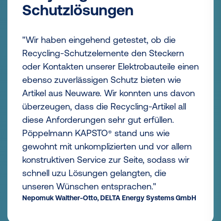
Branche
wichtiger als je
zuvor."
rn
 einen
"Bei unserem Besuch in Lohne erhielten wir
ie
innerhalb weniger Stunden die
davon
ressourcenschonenden, blau-lila-farbigen
all
Schutzkappen aus PCR und konnten sie zu
Testzwecken direkt mitnehmen.
Die flexible Bereitstellung von individuellen
llem
Lösungen hat uns positiv überrascht.
 wir
Nicht zuletzt ist uns eine einfache Montage
und Demontage ohne Schmutzerzeugung
wichtig."
s GmbH
Thomas Magnete GmbH