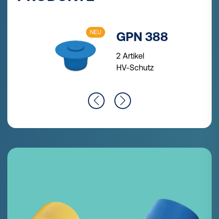
NEU
GPN 395
Form C
1 Artikel
HV-Schutz