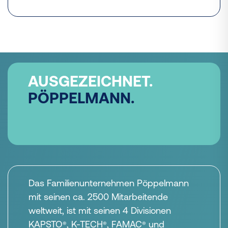
künftig gemeinsam mit den bisherigen
Geschäftsführern Norbert Nobbe und
Christian Schwarck die
Unternehmensgruppe führen.
AUSGEZEICHNET.
PÖPPELMANN.
Das Familienunternehmen Pöppelmann
mit seinen ca. 2500 Mitarbeitende
weltweit, ist mit seinen 4 Divisionen
KAPSTO
, K-TECH
, FAMAC
und
®
®
®