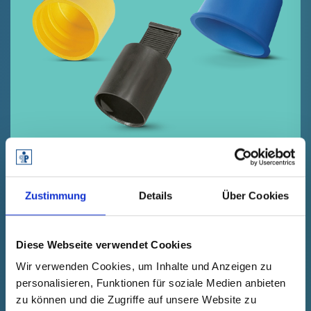
Zustimmung
Details
Über Cookies
KOSTENLOSE
ERPROBUNGSMUSTER.
Diese Webseite verwendet Cookies
Wir verwenden Cookies, um Inhalte und Anzeigen zu
Sie benötigen Schutzkappen oder
personalisieren, Funktionen für soziale Medien anbieten
Schutzstopfen aus unserem
zu können und die Zugriffe auf unsere Website zu
Normprogramm? Fordern Sie zum Testen