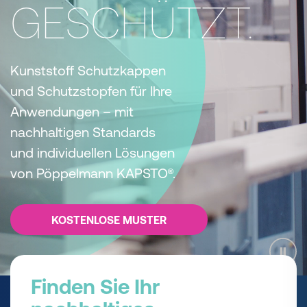
GESCHÜTZT.
Kunststoff Schutzkappen
und Schutzstopfen für Ihre
Anwendungen – mit
nachhaltigen Standards
und individuellen Lösungen
von Pöppelmann KAPSTO®.
KOSTENLOSE MUSTER
Finden Sie Ihr