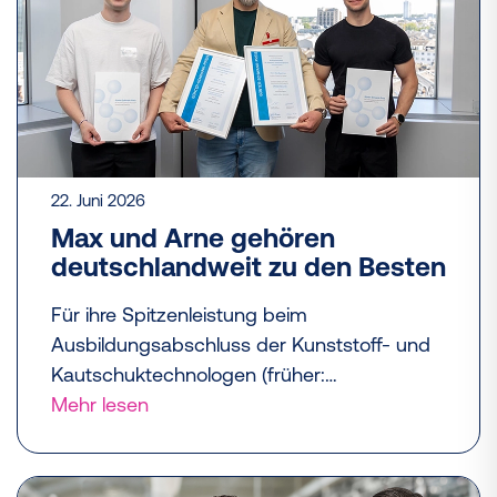
22. Juni 2026
Max und Arne gehören
deutschlandweit zu den Besten
Für ihre Spitzenleistung beim
Ausbildungsabschluss der Kunststoff- und
Kautschuktechnologen (früher:
Verfahrensmechaniker) in der Winterprüfung
Mehr lesen
2024/2025 zeichnete der Gesamtverband
Kunststoffverarbeitende Industrie (GKV)
unsere jungen Kollegen Arne Hilge und Max