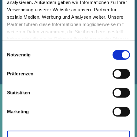
analysieren. Außerdem geben wir Informationen zu Ihrer
und zur Auswahl von Möglichkeiten
Verwendung unserer Website an unsere Partner für
Musterexemplare an.
soziale Medien, Werbung und Analysen weiter. Unsere
Partner führen diese Informationen möglicherweise mit
weiteren Daten zusammen, die Sie ihnen bereitgestellt
JETZT ANFRAGEN
haben oder die sie im Rahmen Ihrer Nutzung der Dienste
gesammelt haben.
Einwilligungsauswahl
Notwendig
Präferenzen
Statistiken
PCF BERECHNEN.
KLIMA SCHÜTZEN.
Marketing