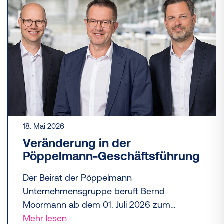
Baumtrog mit dem Günter-Schwank-Preis
aus.
18. Mai 2026
Veränderung in der
Pöppelmann-Geschäftsführung
Der Beirat der Pöppelmann
Unternehmensgruppe beruft Bernd
Moormann ab dem 01. Juli 2026 zum
weiteren Geschäftsführer. Moormann wird
Mehr lesen