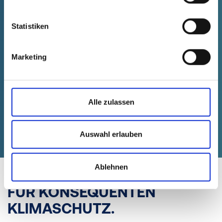
Standorten aus: z.B.
28 Ladepunkte
allein
in Werk 1 -
für Mitarbeitende, Besucher
und Firmenfahrzeuge
.
Statistiken
Marketing
Alle zulassen
Auswahl erlauben
Ablehnen
AUSGEZEICHNET.
FÜR KONSEQUENTEN
KLIMASCHUTZ.