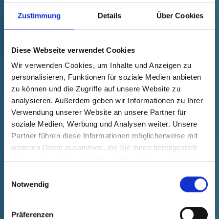
Zustimmung
Details
Über Cookies
Diese Webseite verwendet Cookies
Wir verwenden Cookies, um Inhalte und Anzeigen zu
personalisieren, Funktionen für soziale Medien anbieten
zu können und die Zugriffe auf unsere Website zu
analysieren. Außerdem geben wir Informationen zu Ihrer
Weniger Scope 1-Emissionen
Verwendung unserer Website an unsere Partner für
durch mehr E-Mobilität.
soziale Medien, Werbung und Analysen weiter. Unsere
Partner führen diese Informationen möglicherweise mit
weiteren Daten zusammen, die Sie ihnen bereitgestellt
Wir transformieren unseren Fuhrpark
haben oder die sie im Rahmen Ihrer Nutzung der Dienste
schrittweise in Richtung E-Mobilität und
gesammelt haben.
Einwilligungsauswahl
setzen derzeit bereits
40% Elektro- und
Notwendig
Hybridfahrzeuge ein
.
Parallel bauen wir
die Ladeinfrastruktur an unseren
Präferenzen