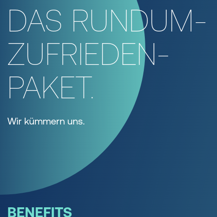
DAS RUNDUM-
ZUFRIEDEN-
PAKET.
Wir kümmern uns.
BENEFITS