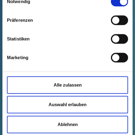
Notwendig
Präferenzen
Statistiken
Bühne und Museum.
Mit regelmäßigen Kooperationen
Marketing
bieten wir Mitarbeitenden
Möglichkeiten, das hiesige
Kulturangebot zu vergünstigten
Alle zulassen
Konditionen zu nutzen und werden
auch selbst zu Ausstellern im
Industriemuseum in Lohne.
Auswahl erlauben
Ablehnen