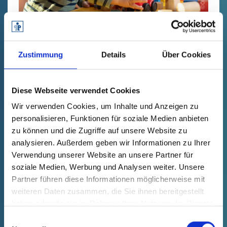
Kinderbetreuung.
Wir übernehmen bis zu einer Höhe
Zustimmung
Details
Über Cookies
von 180 € die Betreuungskosten der
Kinder unserer Mitarbeitenden im
Alter von 1 bis 3 Jahren, damit die
Diese Webseite verwendet Cookies
Vereinbarkeit von Beruf und Familie
Wir verwenden Cookies, um Inhalte und Anzeigen zu
bestmöglich gelingt.
personalisieren, Funktionen für soziale Medien anbieten
zu können und die Zugriffe auf unsere Website zu
analysieren. Außerdem geben wir Informationen zu Ihrer
Verwendung unserer Website an unsere Partner für
soziale Medien, Werbung und Analysen weiter. Unsere
Partner führen diese Informationen möglicherweise mit
weiteren Daten zusammen, die Sie ihnen bereitgestellt
haben oder die sie im Rahmen Ihrer Nutzung der Dienste
gesammelt haben.
Einwilligungsauswahl