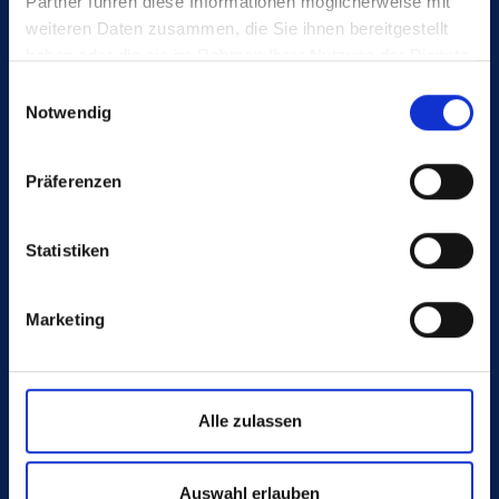
Partner führen diese Informationen möglicherweise mit
Deutschland
weiteren Daten zusammen, die Sie ihnen bereitgestellt
haben oder die sie im Rahmen Ihrer Nutzung der Dienste
gesammelt haben.
Einwilligungsauswahl
Notwendig
BERATUNG
Präferenzen
+49 4442 982-0
info@poeppelmann.com
Statistiken
Marketing
Alle zulassen
ZUKUNFT. MACHEN. WIR.
Auswahl erlauben