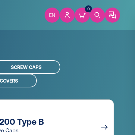
0
EN
SCREW CAPS
 COVERS
200 Type B
ive Caps