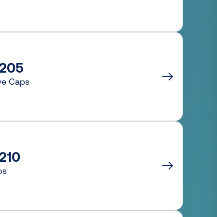
205
ive Caps
210
ps