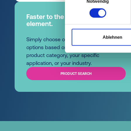
Notwendig
Faster to the right protective
element.
Ablehnen
Simply choose one of our quick access
options based on the standard series, a
product category, your specific
application, or your industry.
PRODUCT SEARCH