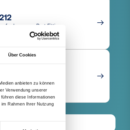
212
s for braze-on Port Fittings
Über Cookies
220
s for braze-on Port Fittings
 Medien anbieten zu können
hrer Verwendung unserer
 führen diese Informationen
ie im Rahmen Ihrer Nutzung