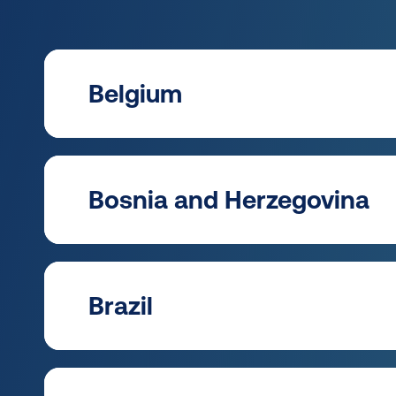
Belgium
A
K
Bosnia and Herzegovina
ph
Ka
R
M
Brazil
ph
Ma
A
K