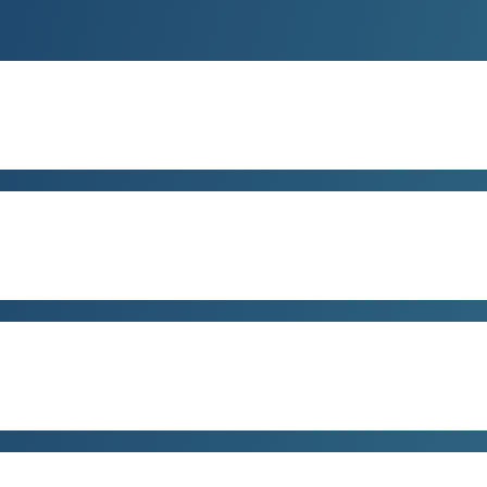
REA SALES MANAGER
arl Boekholt
one:
+49 4442 982-9164
rlBoekholt@poeppelmann.com
EGIONAL SALES MANAGER
atthias Grewing
one:
+49 4442 982-9168
tthiasGrewing@poeppelmann.com
REA SALES MANAGER
arl Boekholt