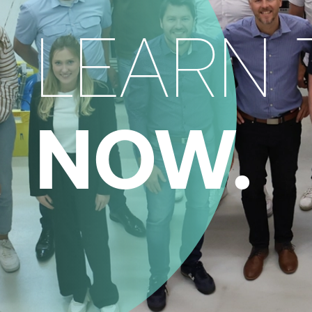
LEARN 
NOW.