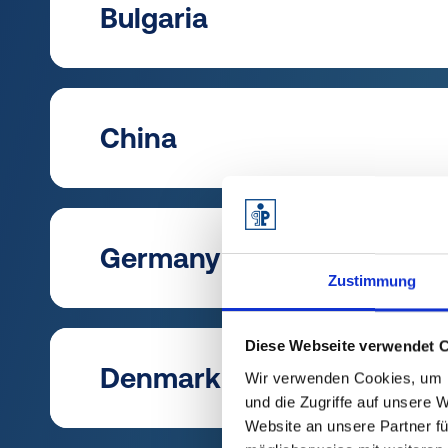
Bulgaria
ph
Ka
S
D
China
ph
Di
C
G
Germany
ph
Zustimmung
fa
G
Gi
T
Diese Webseite verwendet 
Denmark
S
Wir verwenden Cookies, um I
ph
und die Zugriffe auf unsere 
B
Th
Website an unsere Partner fü
A