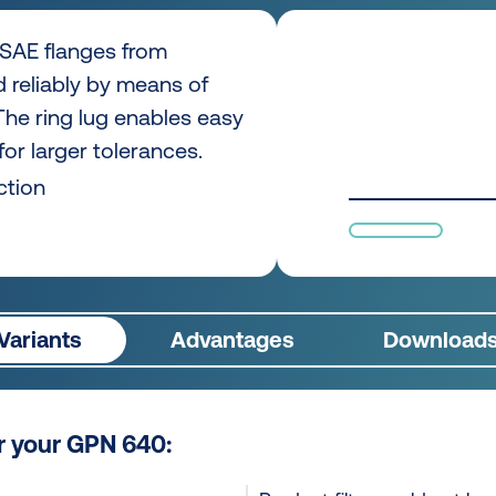
SAE flanges from
reliably by means of
The ring lug enables easy
or larger tolerances.
ction
Variants
Advantages
Download
or your GPN 640: