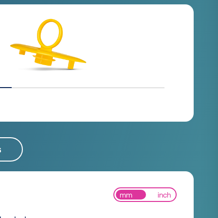
s
mm
inch