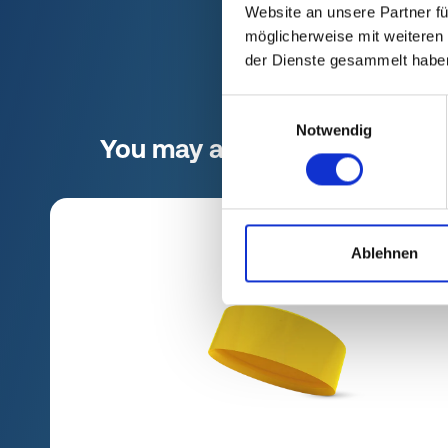
Website an unsere Partner fü
möglicherweise mit weiteren
der Dienste gesammelt habe
Einwilligungsauswahl
Notwendig
You may also be interested i
Ablehnen