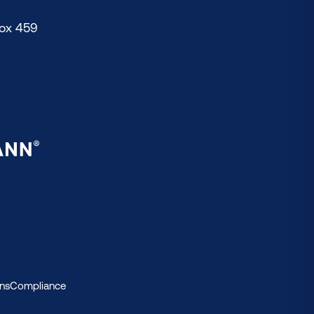
Box 459
ns
Compliance