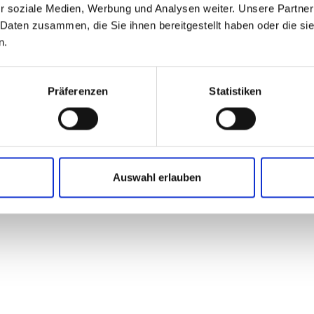
Product list
Technical table
r soziale Medien, Werbung und Analysen weiter. Unsere Partner
 Daten zusammen, die Sie ihnen bereitgestellt haben oder die s
n.
Präferenzen
Statistiken
n these standards series:
Auswahl erlauben