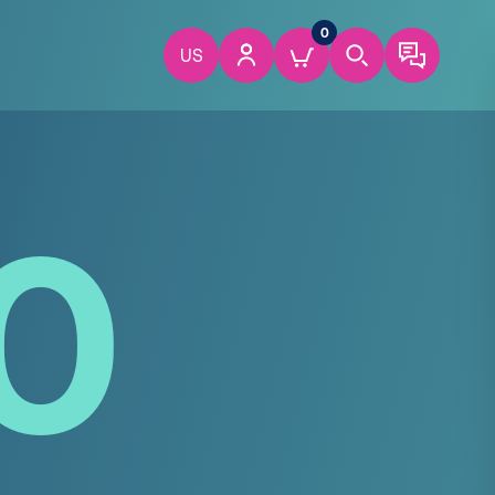
0
US
0