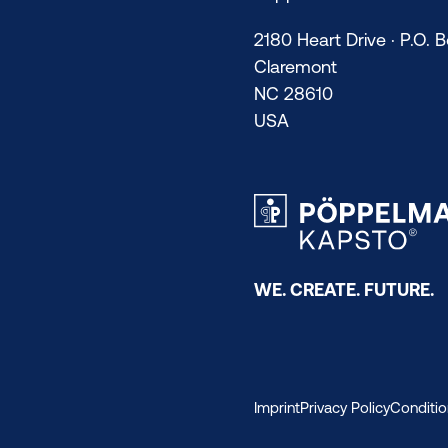
2180 Heart Drive · P.O. 
Claremont
NC 28610
USA
WE. CREATE. FUTURE.
Imprint
Privacy Policy
Conditio