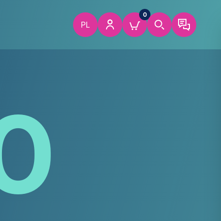
0
PL
0