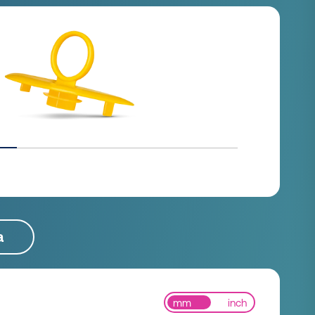
a
mm
inch