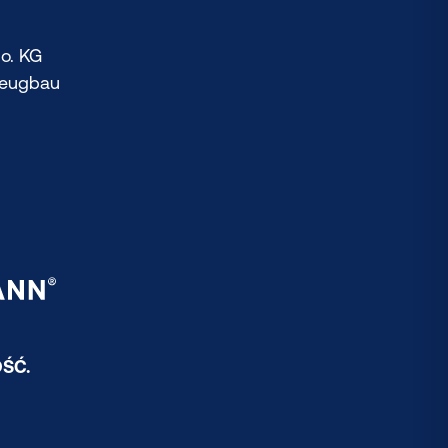
o. KG
zeugbau
ŚĆ.