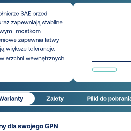
ołnierze SAE przed
raz zapewniają stabilne
kowym i mostkom
ieniowe zapewnia łatwy
ą większe tolerancje.
owierzchni wewnętrznych
Warianty
Zalety
Pliki do pobrani
ny dla swojego GPN