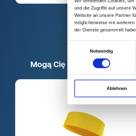
Wir verwenden Cookies, um I
und die Zugriffe auf unsere 
Website an unsere Partner fü
möglicherweise mit weiteren
der Dienste gesammelt habe
Einwilligungsauswahl
Notwendig
Mogą Cię również zaintereso
Ablehnen