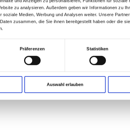
nhalte und Anzeigen zu personalisieren, Funktionen für soziale
Website zu analysieren. Außerdem geben wir Informationen zu I
r soziale Medien, Werbung und Analysen weiter. Unsere Partner
Lista produktów
Tabela techniczna
 Daten zusammen, die Sie ihnen bereitgestellt haben oder die s
n.
Präferenzen
Statistiken
wać te serie standardów:
Auswahl erlauben