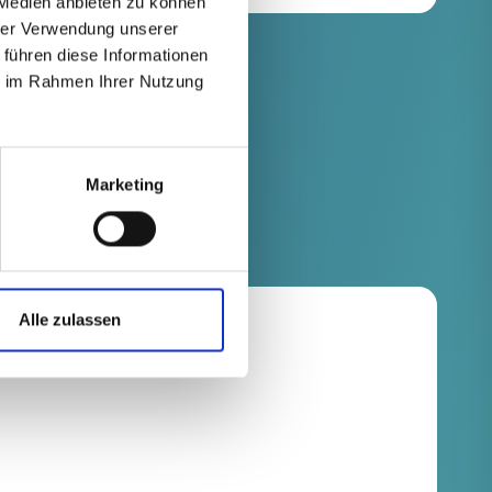
 Medien anbieten zu können
hrer Verwendung unserer
 führen diese Informationen
ie im Rahmen Ihrer Nutzung
Marketing
Alle zulassen