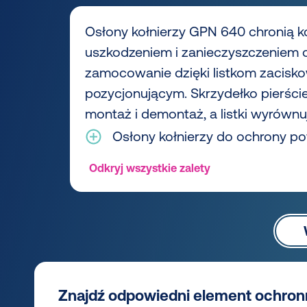
Osłony kołnierzy GPN 640 chronią k
uszkodzeniem i zanieczyszczeniem o
zamocowanie dzięki listkom zacis
pozycjonującym. Skrzydełko pierśc
montaż i demontaż, a listki wyrównuj
Osłony kołnierzy do ochrony p
Odkryj wszystkie zalety
Znajdź odpowiedni element ochron