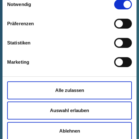
Notwendig
Technical data
Order no.
fade in
36523160000
Präferenzen
Product Price
Selection
free of charge
Sample
Buy
Quantity (pcs.)
Statistiken
Marketing
Alle zulassen
Auswahl erlauben
Ablehnen