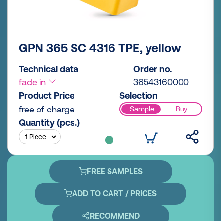
GPN 365 SC 4316 TPE, yellow
Technical data
Order no.
fade in
36543160000
Product Price
Selection
free of charge
Sample
Buy
Quantity (pcs.)
FREE SAMPLES
ADD TO CART / PRICES
RECOMMEND