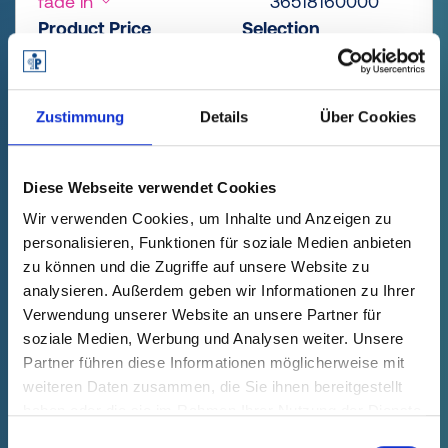
fade in
36518160000
Product Price
Selection
free of charge
Sample
Buy
Quantity (pcs.)
Zustimmung
Details
Über Cookies
Diese Webseite verwendet Cookies
Wir verwenden Cookies, um Inhalte und Anzeigen zu
personalisieren, Funktionen für soziale Medien anbieten
zu können und die Zugriffe auf unsere Website zu
analysieren. Außerdem geben wir Informationen zu Ihrer
Verwendung unserer Website an unsere Partner für
soziale Medien, Werbung und Analysen weiter. Unsere
Partner führen diese Informationen möglicherweise mit
weiteren Daten zusammen, die Sie ihnen bereitgestellt
haben oder die sie im Rahmen Ihrer Nutzung der Dienste
GPN 365 SC 2316 TPE, yellow
gesammelt haben.
Einwilligungsauswahl