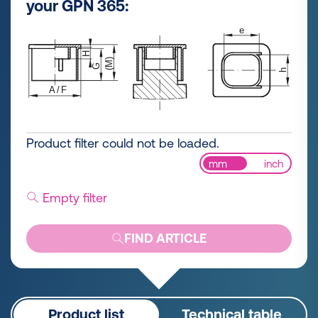
your GPN 365:
Product filter could not be loaded.
mm
inch
Empty filter
FIND ARTICLE
Product list
Technical table