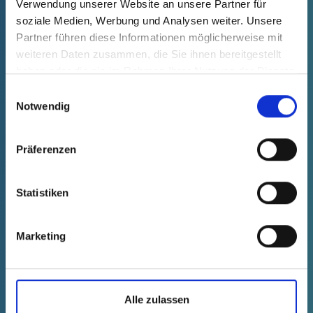
Verwendung unserer Website an unsere Partner für
GPN 245 QC 12,7 PE-HD, natur
soziale Medien, Werbung und Analysen weiter. Unsere
Technische Daten
Bestell-Nr.
Partner führen diese Informationen möglicherweise mit
weiteren Daten zusammen, die Sie ihnen bereitgestellt
einblenden
24501270000
haben oder die sie im Rahmen Ihrer Nutzung der Dienste
Stückpreis
Auswahl
Anzahl (Stk.)
gesammelt haben.
Einwilligungsauswahl
kostenfrei
Muster
Kaufen
Notwendig
Präferenzen
Statistiken
Marketing
Alle zulassen