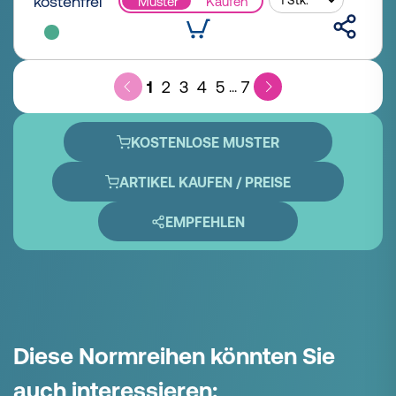
kostenfrei
Muster
Kaufen
1
2
3
4
5
7
...
KOSTENLOSE MUSTER
ARTIKEL KAUFEN / PREISE
EMPFEHLEN
Diese Normreihen könnten Sie
auch interessieren: