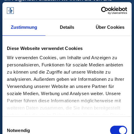
eingesetzten Webseiten-Dienste, Tracking- und
Retargeting-Werkzeuge. Das sind Werkzeuge, die
wir etwa zur Reichweitenmessung oder Nutzung
Zustimmung
Details
Über Cookies
unserer Seite sowie für Werbung verwenden.
Rechtsgrundlage für die Verarbeitung Ihrer
personenbezogenen Daten ist jeweils Ihre
Diese Webseite verwendet Cookies
Einwilligung gem. Art. 6 Abs. 1 lit. a DSGVO, sofern
Wir verwenden Cookies, um Inhalte und Anzeigen zu
Sie uns diese beim Besuch unserer Seite per
personalisieren, Funktionen für soziale Medien anbieten
Cookie-Opt in erteilt haben und nachfolgend keine
zu können und die Zugriffe auf unsere Website zu
andere Rechtsgrundlage benannt ist.
analysieren. Außerdem geben wir Informationen zu Ihrer
Verwendung unserer Website an unsere Partner für
soziale Medien, Werbung und Analysen weiter. Unsere
Diese Einwilligung können Sie jederzeit für die
Partner führen diese Informationen möglicherweise mit
Zukunft widerrufen, indem Sie auf
weiteren Daten zusammen, die Sie ihnen bereitgestellt
diesen
Link
klicken, im Anschluss auf „Cookies
haben oder die sie im Rahmen Ihrer Nutzung der Dienste
auswählen“ klicken und dort den Haken bei
gesammelt haben.
Einwilligungsauswahl
„Performance- und Tracking-Cookies“ entfernen.
Notwendig