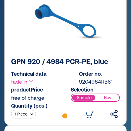
GPN 920 / 4984 PCR-PE, blue
Technical data
Order no.
fade in
9204984RB61
productPrice
Selection
free of charge
Sample
Buy
Quantity (pcs.)