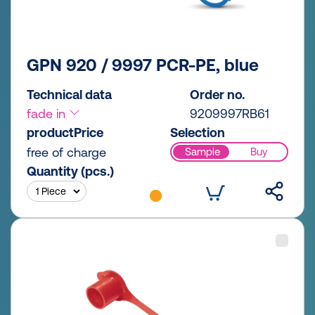
GPN 920 / 9997 PCR-PE, blue
Technical data
Order no.
fade in
9209997RB61
productPrice
Selection
free of charge
Sample
Buy
Quantity (pcs.)