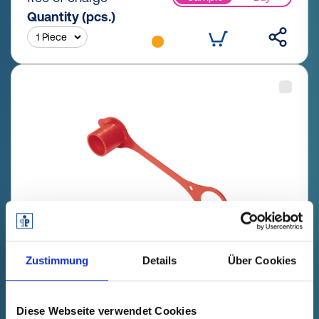
Quantity (pcs.)
Zustimmung
Details
Über Cookies
GPN 920 / 5371 PE-LD, red
Technical data
Order no.
Diese Webseite verwendet Cookies
fade in
92053710000