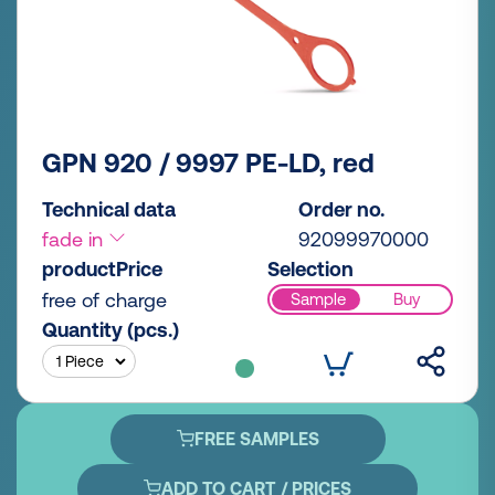
GPN 920 / 9997 PE-LD, red
Technical data
Order no.
fade in
92099970000
productPrice
Selection
free of charge
Sample
Buy
Quantity (pcs.)
FREE SAMPLES
ADD TO CART / PRICES