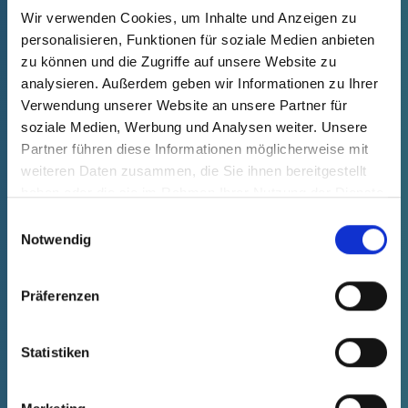
Wir verwenden Cookies, um Inhalte und Anzeigen zu
productPrice
Selection
personalisieren, Funktionen für soziale Medien anbieten
free of charge
Sample
Buy
zu können und die Zugriffe auf unsere Website zu
Quantity (pcs.)
analysieren. Außerdem geben wir Informationen zu Ihrer
Verwendung unserer Website an unsere Partner für
soziale Medien, Werbung und Analysen weiter. Unsere
Partner führen diese Informationen möglicherweise mit
weiteren Daten zusammen, die Sie ihnen bereitgestellt
haben oder die sie im Rahmen Ihrer Nutzung der Dienste
gesammelt haben.
Einwilligungsauswahl
Notwendig
Präferenzen
Statistiken
GPN 920 / 9995 PCR-PE, blue