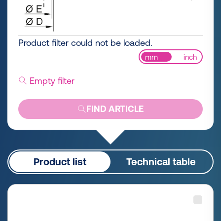
Product filter could not be loaded.
mm
inch
Empty filter
FIND ARTICLE
Product list
Technical table