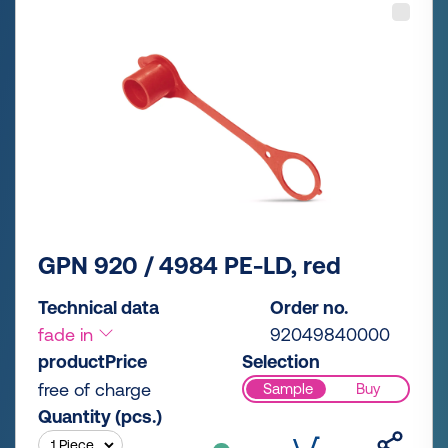
GPN 920 / 4984 PE-LD, red
Technical data
Order no.
fade in
92049840000
productPrice
Selection
free of charge
Sample
Buy
Quantity (pcs.)