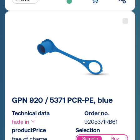
GPN 920 / 5371 PCR-PE, blue
Technical data
Order no.
fade in
9205371RB61
productPrice
Selection
free of charge
Sample
Buy