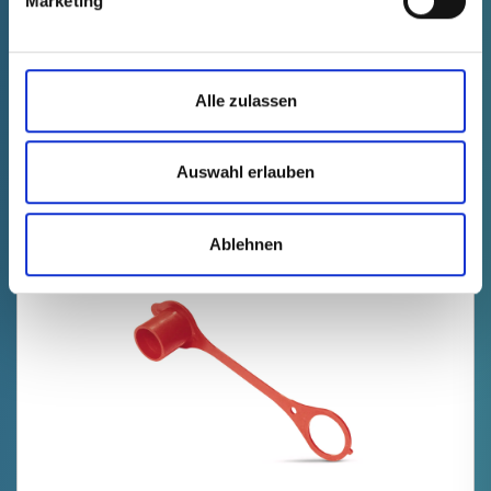
Marketing
Technical data
Order no.
fade in
9209995RB61
productPrice
Selection
Alle zulassen
free of charge
Sample
Buy
Quantity (pcs.)
Auswahl erlauben
Ablehnen