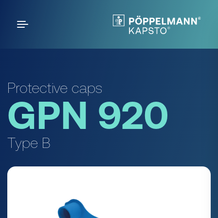
Protective caps
GPN 920
Type B