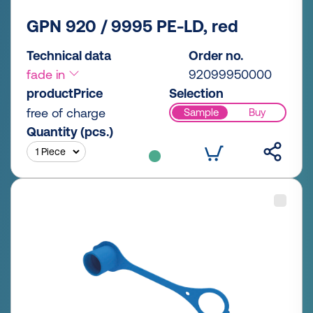
GPN 920 / 9995 PE-LD, red
Technical data
Order no.
fade in
92099950000
productPrice
Selection
free of charge
Sample
Buy
Quantity (pcs.)