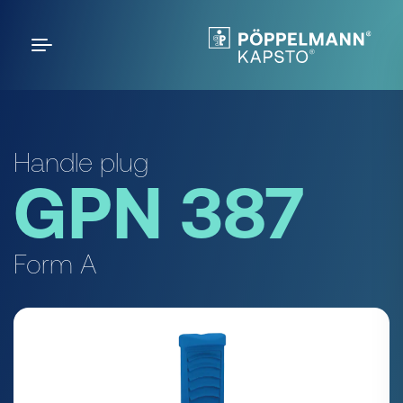
Handle plug
GPN 387
Form A