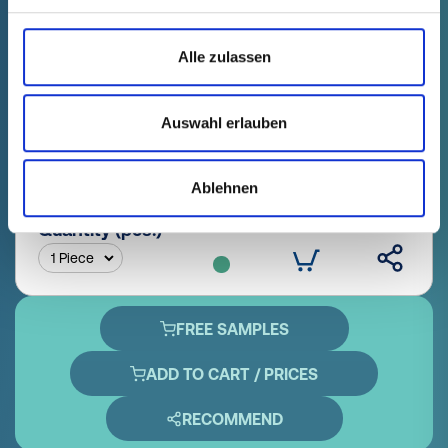
Alle zulassen
GPN 387 HVIL PCR-PE, blue
Technical data
Order no.
Auswahl erlauben
fade in
38703010000
productPrice
Selection
Ablehnen
free of charge
Sample
Buy
Quantity (pcs.)
FREE SAMPLES
ADD TO CART / PRICES
RECOMMEND