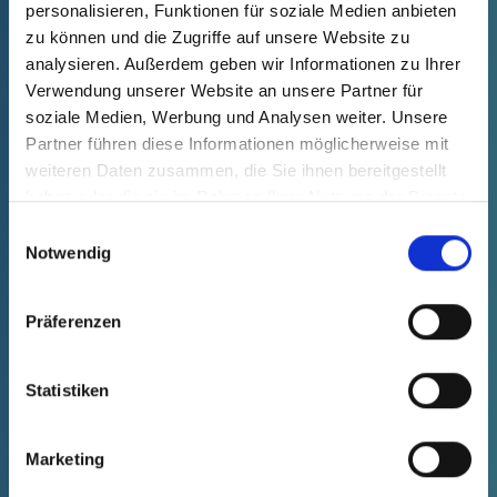
personalisieren, Funktionen für soziale Medien anbieten
GPN 387 HV 40-2 PCR-PE, blue
zu können und die Zugriffe auf unsere Website zu
analysieren. Außerdem geben wir Informationen zu Ihrer
Technical data
Order no.
Verwendung unserer Website an unsere Partner für
fade in
38703030000
soziale Medien, Werbung und Analysen weiter. Unsere
productPrice
Selection
Partner führen diese Informationen möglicherweise mit
free of charge
Sample
Buy
weiteren Daten zusammen, die Sie ihnen bereitgestellt
Quantity (pcs.)
haben oder die sie im Rahmen Ihrer Nutzung der Dienste
gesammelt haben.
Einwilligungsauswahl
Notwendig
NEW
Präferenzen
Statistiken
Marketing