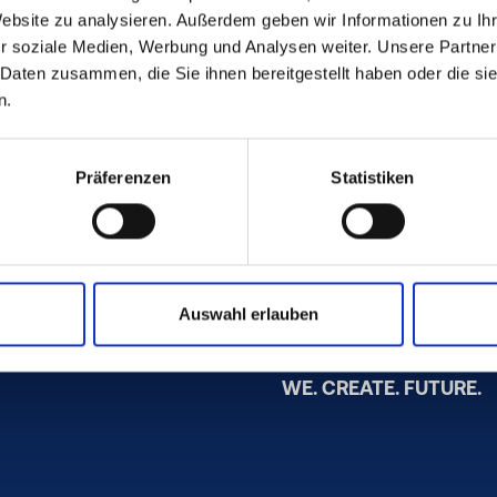
Website zu analysieren. Außerdem geben wir Informationen zu I
r soziale Medien, Werbung und Analysen weiter. Unsere Partner
Pöppelmann Plastics U
 Daten zusammen, die Sie ihnen bereitgestellt haben oder die s
n.
2180 Heart Drive · P.O. 
Claremont
NC 28610
Präferenzen
Statistiken
USA
Auswahl erlauben
WE. CREATE. FUTURE.