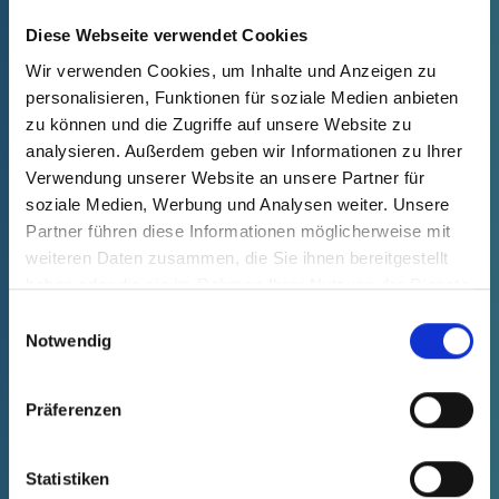
fade in
66000210000
Diese Webseite verwendet Cookies
Product Price
Selection
Quantity (pcs.)
on request
--
--
Wir verwenden Cookies, um Inhalte und Anzeigen zu
personalisieren, Funktionen für soziale Medien anbieten
NON-BINDING OFFER
zu können und die Zugriffe auf unsere Website zu
analysieren. Außerdem geben wir Informationen zu Ihrer
Verwendung unserer Website an unsere Partner für
AVAILABLE SOON
soziale Medien, Werbung und Analysen weiter. Unsere
Partner führen diese Informationen möglicherweise mit
weiteren Daten zusammen, die Sie ihnen bereitgestellt
haben oder die sie im Rahmen Ihrer Nutzung der Dienste
gesammelt haben.
Einwilligungsauswahl
Notwendig
Präferenzen
GPN 660 NW 17 PCR-PE, blue
Statistiken