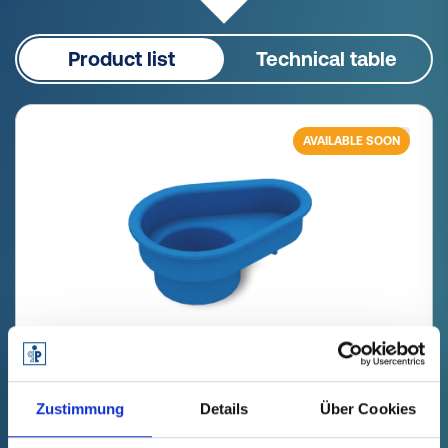
Product list
Technical table
AVAILABLE SOON
GPN 660 NW 21 PCR-PE, blue
Zustimmung
Details
Über Cookies
Technical data
Order no.