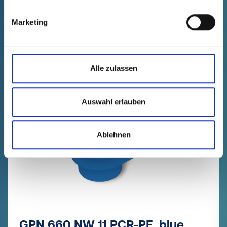
Technical data
Order no.
fade in
66000170000
Marketing
Product Price
Selection
Quantity (pcs.)
on request
--
--
NON-BINDING OFFER
Alle zulassen
AVAILABLE SOON
Auswahl erlauben
Ablehnen
GPN 660 NW 11 PCR-PE, blue