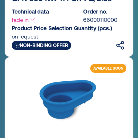
Technical data
Order no.
fade in
66000110000
Product Price
Selection
Quantity (pcs.)
on request
--
--
NON-BINDING OFFER
AVAILABLE SOON