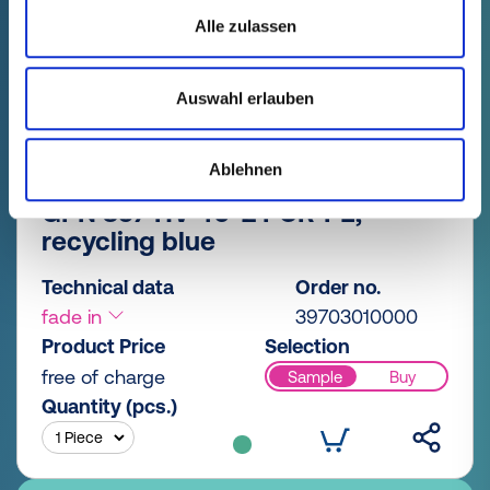
Alle zulassen
Auswahl erlauben
Ablehnen
GPN 397 HV 40-2 PCR-PE,
recycling blue
Technical data
Order no.
fade in
39703010000
Product Price
Selection
free of charge
Sample
Buy
Quantity (pcs.)