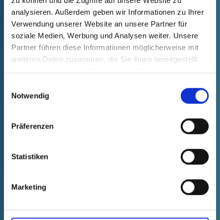
zu können und die Zugriffe auf unsere Website zu
analysieren. Außerdem geben wir Informationen zu Ihrer
Verwendung unserer Website an unsere Partner für
Product filter could not be loaded.
soziale Medien, Werbung und Analysen weiter. Unsere
Partner führen diese Informationen möglicherweise mit
mm
inch
weiteren Daten zusammen, die Sie ihnen bereitgestellt
haben oder die sie im Rahmen Ihrer Nutzung der Dienste
Empty filter
gesammelt haben.
Einwilligungsauswahl
Notwendig
FIND ARTICLE
Präferenzen
Product list
Technical table
Statistiken
Marketing