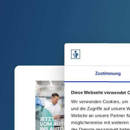
Catalogs an
Zustimmung
2025/05/22
Diese Webseite verwendet 
Whitepap
Wir verwenden Cookies, um I
Car
und die Zugriffe auf unsere 
Website an unsere Partner fü
möglicherweise mit weiteren
der Dienste gesammelt habe