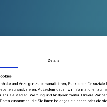
d brochures
Certificates
Contra
Details
Cookies
er: From Car to
nhalte und Anzeigen zu personalisieren, Funktionen für soziale
Website zu analysieren. Außerdem geben wir Informationen zu I
r soziale Medien, Werbung und Analysen weiter. Unsere Partner
 Daten zusammen, die Sie ihnen bereitgestellt haben oder die s
n.