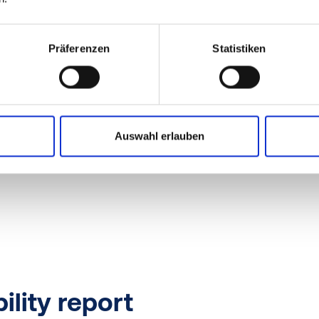
Präferenzen
Statistiken
rs4Connectors
Auswahl erlauben
ility report