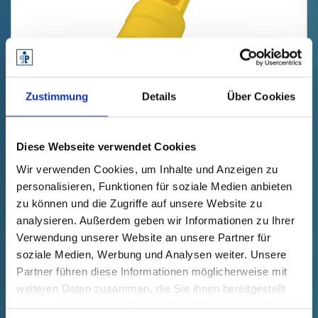
Zustimmung
Details
Über Cookies
GPN 212 FM 77 TPE, gelb
Technische Daten
Bestell-Nr.
Diese Webseite verwendet Cookies
einblenden
21200770000
Wir verwenden Cookies, um Inhalte und Anzeigen zu
Stückpreis
Auswahl
Anzahl (Stk.)
personalisieren, Funktionen für soziale Medien anbieten
kostenfrei
Muster
Kaufen
zu können und die Zugriffe auf unsere Website zu
analysieren. Außerdem geben wir Informationen zu Ihrer
Verwendung unserer Website an unsere Partner für
soziale Medien, Werbung und Analysen weiter. Unsere
Partner führen diese Informationen möglicherweise mit
NEU
weiteren Daten zusammen, die Sie ihnen bereitgestellt
haben oder die sie im Rahmen Ihrer Nutzung der Dienste