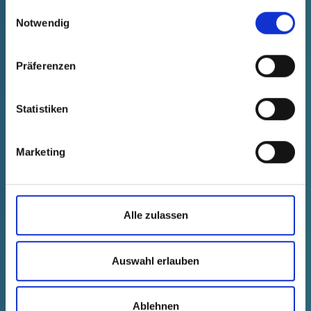
gesammelt haben.
Einwilligungsauswahl
Notwendig
Präferenzen
Statistiken
GPN 212 FM 88 PCR-TPE, gelb
Marketing
Technische Daten
Bestell-Nr.
einblenden
21200880085
Stückpreis
Auswahl
Anzahl (Stk.)
Alle zulassen
kostenfrei
Muster
Kaufen
Auswahl erlauben
Ablehnen