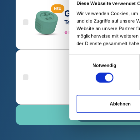
Diese Webseite verwendet 
NEU
GPN 386 HV 40-2 P
Wir verwenden Cookies, um I
und die Zugriffe auf unsere 
Technische Daten
Bestel
Website an unsere Partner fü
einblenden
3860
möglicherweise mit weiteren
der Dienste gesammelt habe
Einwilligungsauswahl
Notwendig
GPN 386 HV 40-2
Technische Daten
Best
einblenden
386
Ablehnen
KOSTENLOSE MU