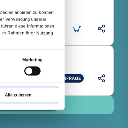
 Medien anbieten zu können
hrer Verwendung unserer
Anzahl (Stk.)
 führen diese Informationen
ie im Rahmen Ihrer Nutzung
Marketing
l (Stk.)
ANFRAGE
Alle zulassen
EMPFEHLEN