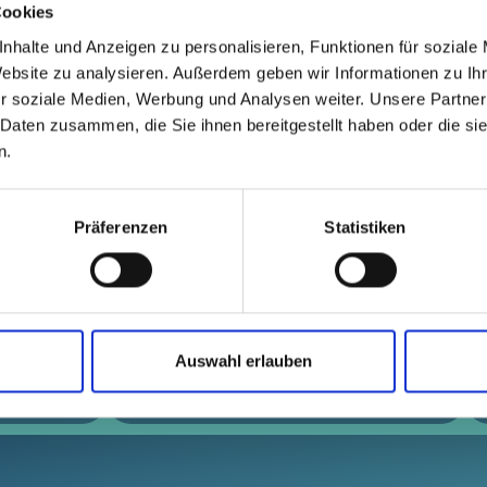
Cookies
CR-PP, türkisblau
nhalte und Anzeigen zu personalisieren, Funktionen für soziale
Website zu analysieren. Außerdem geben wir Informationen zu I
l-Nr.
Stückpreis
Auswahl
r soziale Medien, Werbung und Analysen weiter. Unsere Partner
3010000
kostenfrei
Muster
Kaufen
 Daten zusammen, die Sie ihnen bereitgestellt haben oder die s
n.
Präferenzen
Statistiken
 PCR-PE, blau
ell-Nr.
Stückpreis
Auswahl
Anzah
0301RB61
auf Anfrage
--
--
Auswahl erlauben
STER
ARTIKEL KAUFEN / PREISE