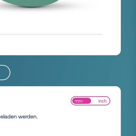
mm
inch
 geladen werden.