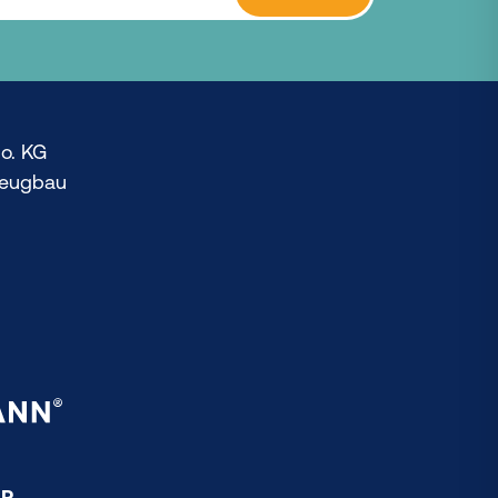
o. KG
zeugbau
R.