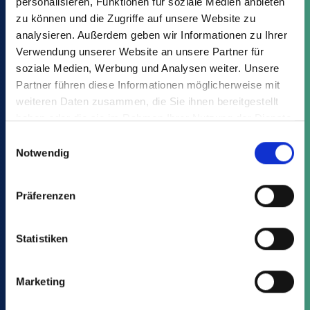
personalisieren, Funktionen für soziale Medien anbieten
zu können und die Zugriffe auf unsere Website zu
analysieren. Außerdem geben wir Informationen zu Ihrer
Verwendung unserer Website an unsere Partner für
soziale Medien, Werbung und Analysen weiter. Unsere
Reduced cultivation time
For rapid growth and healthy plants with
Partner führen diese Informationen möglicherweise mit
weiteren Daten zusammen, die Sie ihnen bereitgestellt
ideal watering and drainage.
haben oder die sie im Rahmen Ihrer Nutzung der Dienste
gesammelt haben.
Discover all the advantages
Einwilligungsauswahl
Notwendig
Präferenzen
Variants
Advantages
Downloads
Statistiken
Find your suitable article from the
VSA:
Marketing