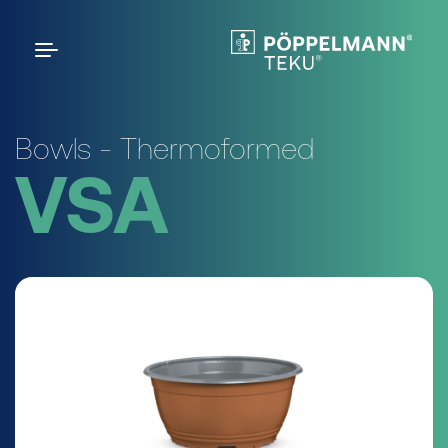
Bowls - Thermoformed
VSA