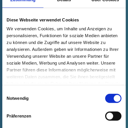
UN COUP D'ŒIL
Diese Webseite verwendet Cookies
Wir verwenden Cookies, um Inhalte und Anzeigen zu
Robustesse et protection:
personalisieren, Funktionen für soziale Medien anbieten
zu können und die Zugriffe auf unsere Website zu
Nos solutions de protection sont
analysieren. Außerdem geben wir Informationen zu Ihrer
Verwendung unserer Website an unsere Partner für
adaptées aux conditions extrêmes
soziale Medien, Werbung und Analysen weiter. Unsere
des engins de chantier et des
Partner führen diese Informationen möglicherweise mit
machines agricoles et offrent une
weiteren Daten zusammen, die Sie ihnen bereitgestellt
haben oder die sie im Rahmen Ihrer Nutzung der Dienste
protection fiable contre la
gesammelt haben.
Einwilligungsauswahl
poussière, la saleté et les
Notwendig
influences mécaniques.
Präferenzen