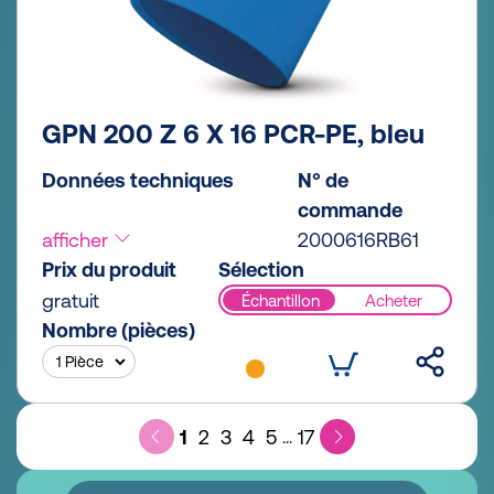
GPN 200 Z 6 X 16 PCR-PE, bleu
Données techniques
N° de
commande
afficher
2000616RB61
Prix du produit
Sélection
gratuit
Échantillon
Acheter
Nombre (pièces)
1
2
3
4
5
17
...