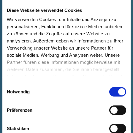
Diese Webseite verwendet Cookies
Wir verwenden Cookies, um Inhalte und Anzeigen zu
personalisieren, Funktionen für soziale Medien anbieten
GPN 200 Z 5 X 20 PCR-PE / PE-
zu können und die Zugriffe auf unsere Website zu
LD, jaune
analysieren. Außerdem geben wir Informationen zu Ihrer
Verwendung unserer Website an unsere Partner für
Données techniques
N° de
soziale Medien, Werbung und Analysen weiter. Unsere
commande
Partner führen diese Informationen möglicherweise mit
afficher
20005201073
weiteren Daten zusammen, die Sie ihnen bereitgestellt
Prix du produit
Sélection
haben oder die sie im Rahmen Ihrer Nutzung der Dienste
gesammelt haben.
gratuit
Échantillon
Acheter
Einwilligungsauswahl
Notwendig
Nombre (pièces)
Präferenzen
Statistiken