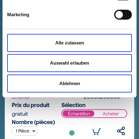
Marketing
Alle zulassen
Auswahl erlauben
GPN 200 Z 5 X 20 PE-LD, naturel
Données techniques
N° de
Ablehnen
commande
afficher
20005200000
Prix du produit
Sélection
gratuit
Échantillon
Acheter
Nombre (pièces)