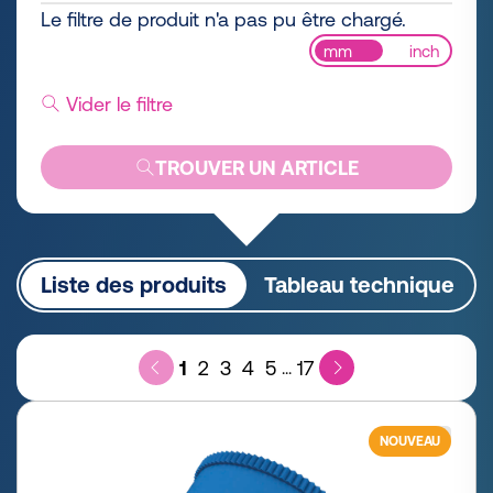
Le filtre de produit n'a pas pu être chargé.
mm
inch
Vider le filtre
TROUVER UN ARTICLE
Liste des produits
Tableau technique
1
2
3
4
5
17
...
NOUVEAU