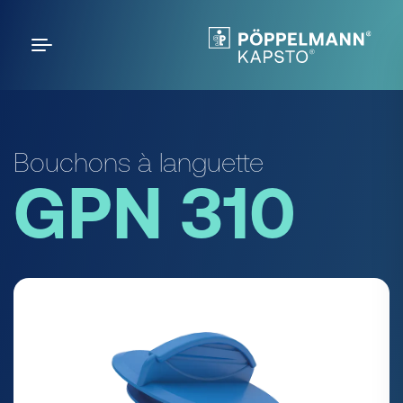
Bouchons à languette
GPN 310