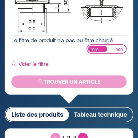
Le filtre de produit n'a pas pu être chargé.
mm
inch
Vider le filtre
TROUVER UN ARTICLE
Liste des produits
Tableau technique
1
2
3