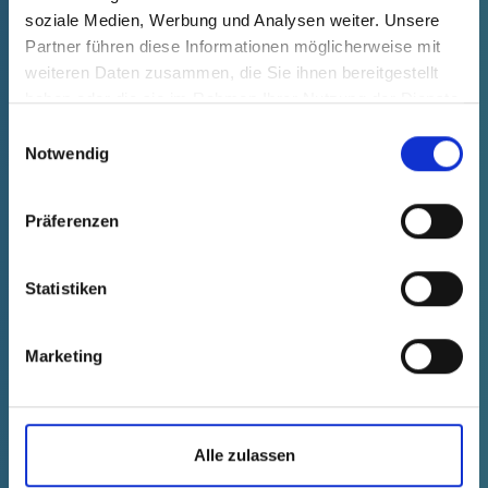
soziale Medien, Werbung und Analysen weiter. Unsere
Partner führen diese Informationen möglicherweise mit
weiteren Daten zusammen, die Sie ihnen bereitgestellt
haben oder die sie im Rahmen Ihrer Nutzung der Dienste
gesammelt haben.
Einwilligungsauswahl
Notwendig
Präferenzen
Statistiken
GPN 310 G 11 PE-LD, rouge
Marketing
Données techniques
N° de
commande
Alle zulassen
afficher
31000110000