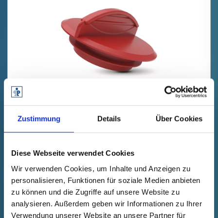
GPN 310 G 11 PCR-PE / PE-LD,
rouge
Zustimmung
Details
Über Cookies
Données techniques
N° de
commande
Diese Webseite verwendet Cookies
afficher
31000110073
Wir verwenden Cookies, um Inhalte und Anzeigen zu
Prix du produit
Sélection
personalisieren, Funktionen für soziale Medien anbieten
zu können und die Zugriffe auf unsere Website zu
gratuit
Échantillon
Acheter
analysieren. Außerdem geben wir Informationen zu Ihrer
Nombre (pièces)
Verwendung unserer Website an unsere Partner für