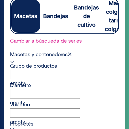
Maceta
Bandejas
colgante
Macetas
Bandejas
de
tarrinas
cultivo
colgado
Cambiar a búsqueda de series
Macetas y contenedores
Grupo de productos
empty
Diámetro
empty
Volumen
empty
Propriétés