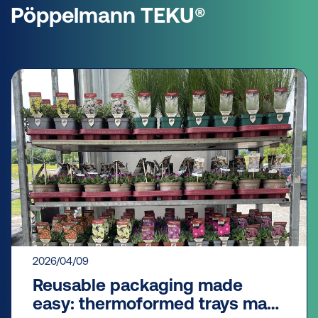
Pöppelmann TEKU®
2026/04/09
Reusable packaging made
easy: thermoformed trays make