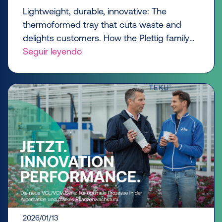
all the difference
Lightweight, durable, innovative: The
thermoformed tray that cuts waste and
delights customers. How the Plettig family
business is making the horticulture industry
Seguir leyendo
greener—with courage and three
generations of expertise.
2026/01/13