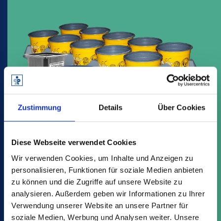
Zustimmung
Details
Über Cookies
Diese Webseite verwendet Cookies
Wir verwenden Cookies, um Inhalte und Anzeigen zu
personalisieren, Funktionen für soziale Medien anbieten
Impresión y etiquetado
zu können und die Zugriffe auf unsere Website zu
analysieren. Außerdem geben wir Informationen zu Ihrer
Modernos procesos de impresión con la
Verwendung unserer Website an unsere Partner für
mejor calidad y un servicio integral.
soziale Medien, Werbung und Analysen weiter. Unsere