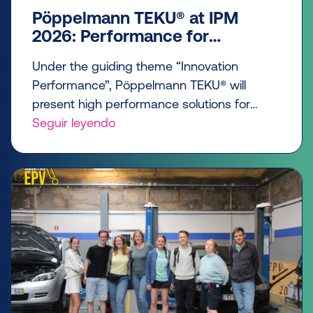
Pöppelmann TEKU® at IPM
2026: Performance for
Horticulture
Under the guiding theme “Innovation
Performance”, Pöppelmann TEKU® will
present high performance solutions for
professional horticulture at IPM 2026, taking
Seguir leyendo
place from 27 to 30 January 2026 in Essen.