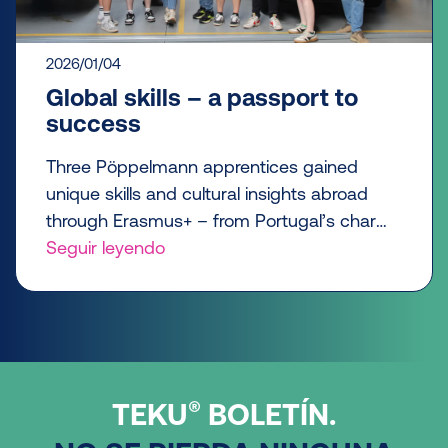
2026/01/04
Global skills – a passport to
success
Three Pöppelmann apprentices gained
unique skills and cultural insights abroad
through Erasmus+ – from Portugal’s charm
to Hungary’s innovative workplace.
Seguir leyendo
®
TEKU
BOLETÍN.