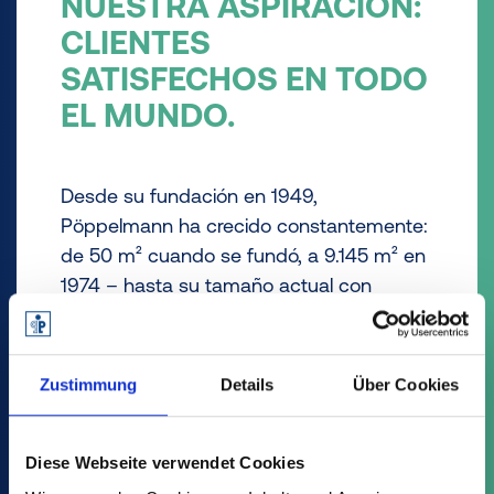
NUESTRA ASPIRACIÓN:
CLIENTES
SATISFECHOS EN TODO
EL MUNDO.
Desde su fundación en 1949,
Pöppelmann ha crecido constantemente:
de 50 m² cuando se fundó, a 9.145 m² en
1974 – hasta su tamaño actual con
clientes de más de 90 países. Ahora
producimos internacionalmente en cinco
centros. Nuestro éxito está garantizado
Zustimmung
Details
Über Cookies
por nuestros 2.500 empleados y
empleadas cualificados en todo el
mundo.
Diese Webseite verwendet Cookies