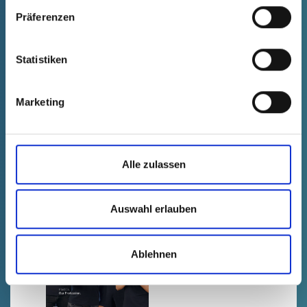
DE
EN
FR
CN
Präferenzen
Statistiken
2020/03/11
PÖPPELMANN blue®
Marketing
Soluciones plásticas
que ahorran recursos
Alle zulassen
Auswahl erlauben
DE
EN
Ablehnen