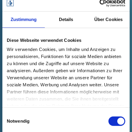
2025/01/31
Folleto de productos
Zustimmung
Details
Über Cookies
TEKU® MDF
Diese Webseite verwendet Cookies
Wir verwenden Cookies, um Inhalte und Anzeigen zu
personalisieren, Funktionen für soziale Medien anbieten
zu können und die Zugriffe auf unsere Website zu
DE
EN
analysieren. Außerdem geben wir Informationen zu Ihrer
Verwendung unserer Website an unsere Partner für
soziale Medien, Werbung und Analysen weiter. Unsere
Partner führen diese Informationen möglicherweise mit
weiteren Daten zusammen, die Sie ihnen bereitgestellt
haben oder die sie im Rahmen Ihrer Nutzung der Dienste
gesammelt haben.
Einwilligungsauswahl
Notwendig
2021/01/28