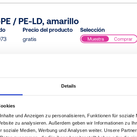
PE / PE-LD, amarillo
ido
Precio del producto
Selección
073
gratis
Muestra
Comprar
PE, azul
ido
Precio del producto
Selección
Details
61
gratis
Muestra
Comprar
Cookies
nhalte und Anzeigen zu personalisieren, Funktionen für soziale
Website zu analysieren. Außerdem geben wir Informationen zu I
, amarillo
r soziale Medien, Werbung und Analysen weiter. Unsere Partner