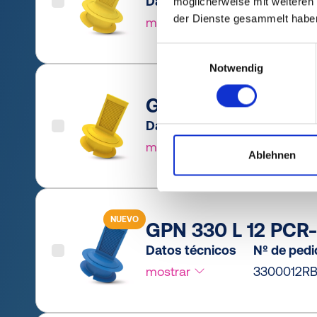
Datos técnicos
Nº de ped
möglicherweise mit weiteren
der Dienste gesammelt habe
mostrar
33000120
Einwilligungsauswahl
Notwendig
GPN 330 L 12 PCR-
Datos técnicos
Nº de ped
mostrar
33000120
Ablehnen
NUEVO
GPN 330 L 12 PCR-
Datos técnicos
Nº de ped
mostrar
3300012RB