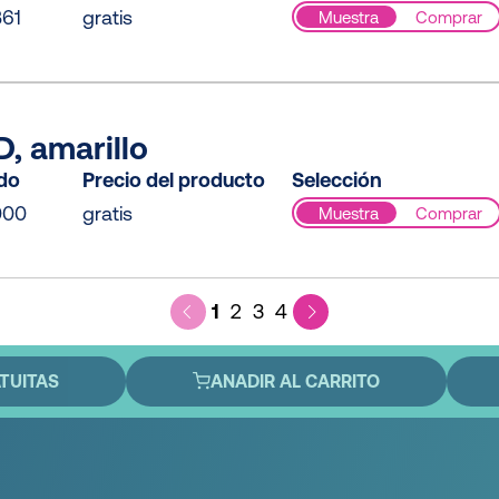
61
gratis
Muestra
Comprar
, amarillo
ido
Precio del producto
Selección
000
gratis
Muestra
Comprar
1
2
3
4
TUITAS
ANADIR AL CARRITO