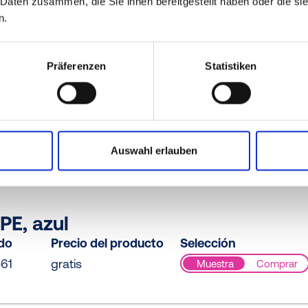
ido
Precio del producto
Selección
 Daten zusammen, die Sie ihnen bereitgestellt haben oder die s
n.
000
gratis
Muestra
Comprar
Präferenzen
Statistiken
PE / PE-LD, amarillo
ido
Precio del producto
Selección
073
gratis
Muestra
Comprar
Auswahl erlauben
PE, azul
ido
Precio del producto
Selección
61
gratis
Muestra
Comprar