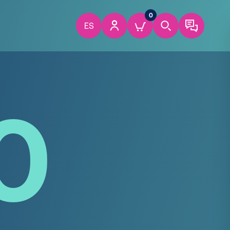
0
ES
0