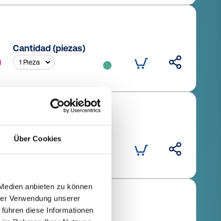
Cantidad (piezas)
Cantidad (piezas)
Über Cookies
 Medien anbieten zu können
hrer Verwendung unserer
 führen diese Informationen