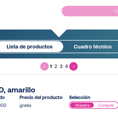
Lista de productos
Cuadro técnico
1
2
3
4
D, amarillo
ido
Precio del producto
Selección
000
gratis
Muestra
Comprar