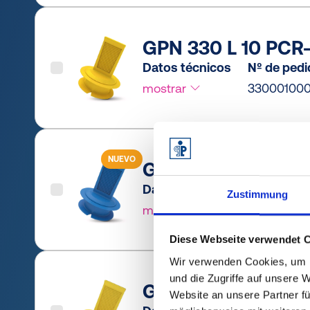
GPN 330 L 10 PCR-
Datos técnicos
Nº de ped
mostrar
33000100
NUEVO
GPN 330 L 10 PCR-
Datos técnicos
Nº de ped
Zustimmung
mostrar
3300010RB
Diese Webseite verwendet 
Wir verwenden Cookies, um I
und die Zugriffe auf unsere 
GPN 330 L 12 PE-LD
Website an unsere Partner fü