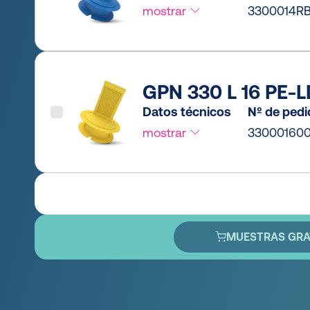
mostrar
3300014RB
GPN 330 L 16 PE-LD
Datos técnicos
Nº de ped
mostrar
33000160
MUESTRAS GRA