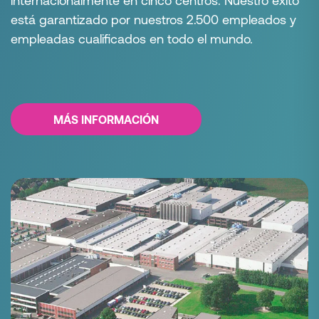
internacionalmente en cinco centros. Nuestro éxito
está garantizado por nuestros 2.500 empleados y
SALES ENGINEER
empleadas cualificados en todo el mundo.
Bart Cave
+1 828 466-9545
teléfono:
BartCave@poeppelmann.com
MÁS INFORMACIÓN
AREA SALES MANAGER
Ramiro Martinez
+1 (828) 302-5356
teléfono:
RamiroMartinez@poeppelmann.com