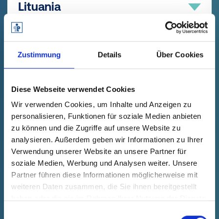
Lituania
AREA 6
Christian Hitz
+49 4442 982-1608
teléfono:
REGIONAL SALES MANAGER
Zustimmung
Details
Über Cookies
ChristianHitz@poeppelmann.com
Luxemburgo
Matthias Grewing
Diese Webseite verwendet Cookies
+49 4442 982-9168
teléfono:
MatthiasGrewing@poeppelmann.com
Wir verwenden Cookies, um Inhalte und Anzeigen zu
AREA SALES MANAGER
personalisieren, Funktionen für soziale Medien anbieten
Malta
Karl Boekholt
zu können und die Zugriffe auf unsere Website zu
analysieren. Außerdem geben wir Informationen zu Ihrer
+49 4442 982-9164
teléfono:
Verwendung unserer Website an unsere Partner für
KarlBoekholt@poeppelmann.com
soziale Medien, Werbung und Analysen weiter. Unsere
Partner führen diese Informationen möglicherweise mit
México
weiteren Daten zusammen, die Sie ihnen bereitgestellt
haben oder die sie im Rahmen Ihrer Nutzung der Dienste
SALES KAPSTO
gesammelt haben.
Einwilligungsauswahl