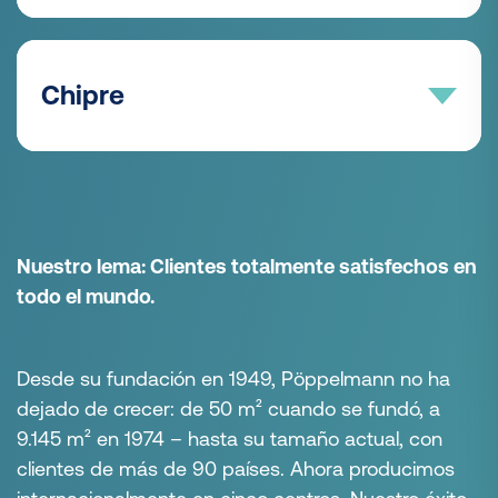
+1 828 405-8020
teléfono:
AlexMcCrary@poeppelmann.com
REGIONAL SALES MANAGER
Chipre
Matthias Grewing
AREA SALES MANAGER
+49 4442 982-9168
teléfono:
Juan Pablo Domínguez Ventura
MatthiasGrewing@poeppelmann.com
SALES KAPSTO
+1 980 500 8926
teléfono:
Dietrich Buchmüller
JuanPabloDominguez@poeppelmann.com
Nuestro lema: Clientes totalmente satisfechos en
+49 4442 982-9094
teléfono:
todo el mundo.
DietrichBuchmueller@poeppelmann.com
AREA SALES MANAGER
Desde su fundación en 1949, Pöppelmann no ha
Patrick Keim
dejado de crecer: de 50 m² cuando se fundó, a
+1 828 514 8818
9.145 m² en 1974 – hasta su tamaño actual, con
teléfono:
PatrickKeim@poeppelmann.com
clientes de más de 90 países. Ahora producimos