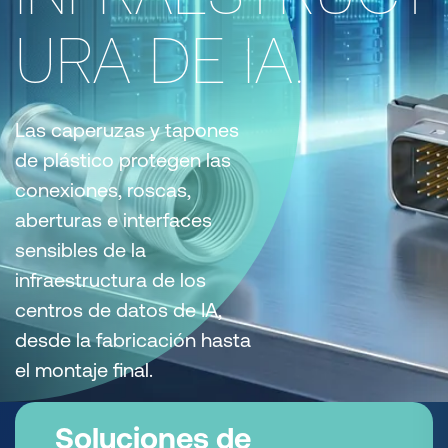
URA DE IA.
Las caperuzas y tapones
de plástico protegen las
conexiones, roscas,
aberturas e interfaces
sensibles de la
infraestructura de los
centros de datos de IA,
desde la fabricación hasta
el montaje final.
Soluciones de