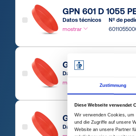
GPN 601 D 1055 PE
Datos técnicos
Nº de ped
mostrar
601105500
GPN 601 D 1070 PE
Datos técnicos
Nº de ped
mostrar
601107000
Zustimmung
Diese Webseite verwendet 
Wir verwenden Cookies, um I
GPN 601 D 1090 PE
und die Zugriffe auf unsere 
Datos técnicos
Nº de ped
Website an unsere Partner fü
mostrar
60110900