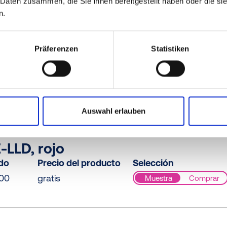
 Daten zusammen, die Sie ihnen bereitgestellt haben oder die s
n.
Präferenzen
Statistiken
LLD, rojo
ido
Precio del producto
Selección
00
gratis
Muestra
Comprar
Auswahl erlauben
-LLD, rojo
ido
Precio del producto
Selección
00
gratis
Muestra
Comprar