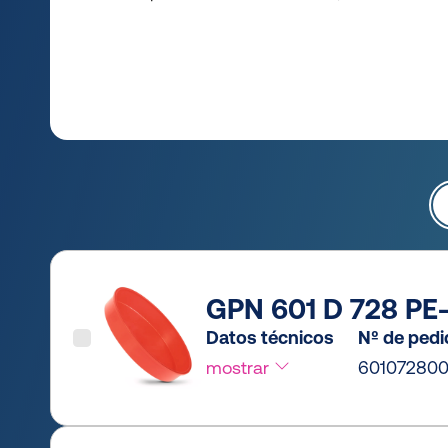
GPN 601 D 728 PE-
Datos técnicos
Nº de ped
mostrar
60107280