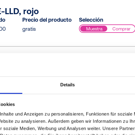
-LLD, rojo
ido
Precio del producto
Selección
00
gratis
Muestra
Comprar
-LLD, rojo
ido
Precio del producto
Selección
00
gratis
Muestra
Comprar
Details
Cookies
nhalte und Anzeigen zu personalisieren, Funktionen für soziale
-LLD, rojo
Website zu analysieren. Außerdem geben wir Informationen zu I
ido
Precio del producto
Selección
r soziale Medien, Werbung und Analysen weiter. Unsere Partner
000
gratis
Muestra
Comprar