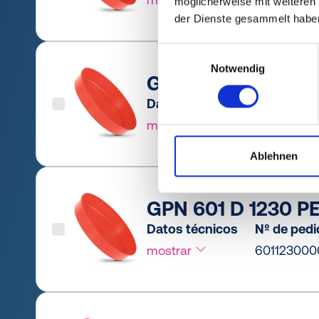
möglicherweise mit weiteren
der Dienste gesammelt habe
Einwilligungsauswahl
Notwendig
GPN 601 D 1215 PE-
Datos técnicos
Nº de ped
mostrar
601121500
Ablehnen
GPN 601 D 1230 PE
Datos técnicos
Nº de ped
mostrar
601123000