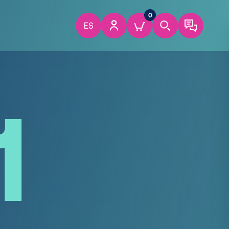
0
ES
1