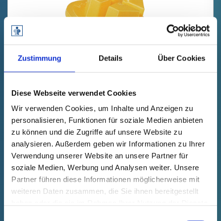
Zustimmung
Details
Über Cookies
GPN 735 M 16 X 1,5 PA 6, amarillo
Diese Webseite verwendet Cookies
Wir verwenden Cookies, um Inhalte und Anzeigen zu
Datos técnicos
Nº de pedido
personalisieren, Funktionen für soziale Medien anbieten
mostrar
73516150000
zu können und die Zugriffe auf unsere Website zu
Precio del producto
Selección
analysieren. Außerdem geben wir Informationen zu Ihrer
gratis
Muestra
Comprar
Verwendung unserer Website an unsere Partner für
Cantidad (piezas)
soziale Medien, Werbung und Analysen weiter. Unsere
Partner führen diese Informationen möglicherweise mit
weiteren Daten zusammen, die Sie ihnen bereitgestellt
haben oder die sie im Rahmen Ihrer Nutzung der Dienste
gesammelt haben.
Einwilligungsauswahl