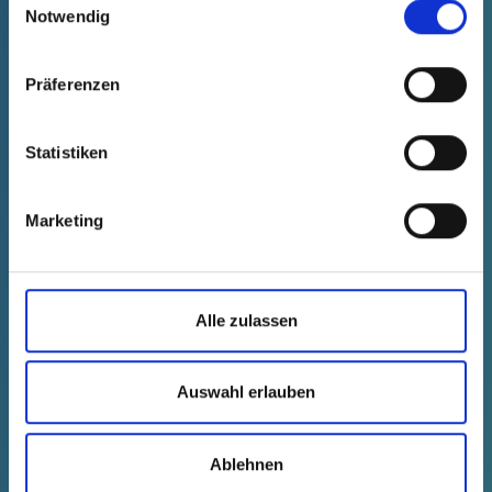
Notwendig
Präferenzen
Statistiken
Marketing
GPN 735 M 18 X 1,5 PA 6, amarillo
Datos técnicos
Nº de pedido
Alle zulassen
mostrar
73518150000
Precio del producto
Selección
Auswahl erlauben
gratis
Muestra
Comprar
Cantidad (piezas)
Ablehnen