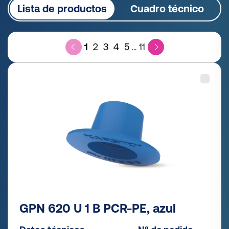
Lista de productos
Cuadro técnico
1
2
3
4
5
11
...
GPN 620 U 1 B PCR-PE, azul