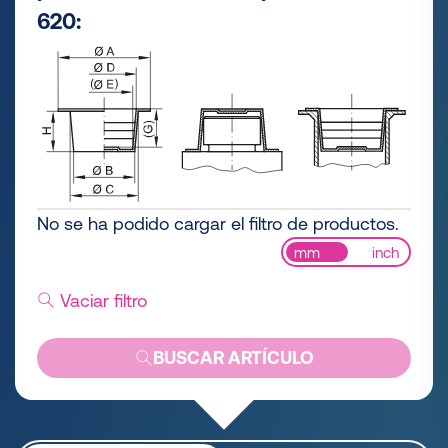
620:
No se ha podido cargar el filtro de productos.
mm
inch
Vaciar filtro
BUSCAR ARTÍCULO