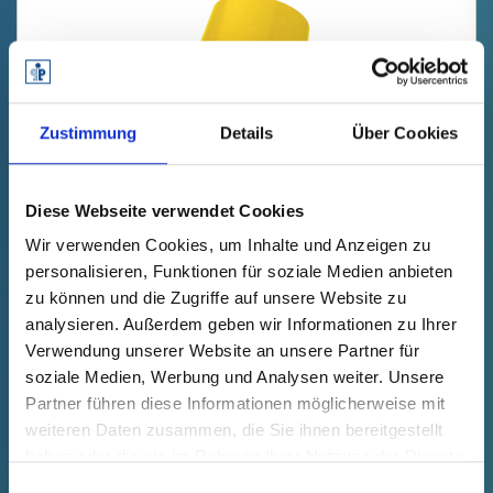
Zustimmung
Details
Über Cookies
Diese Webseite verwendet Cookies
GPN 620 U 2 B PCR-PE / PE-LD,
Wir verwenden Cookies, um Inhalte und Anzeigen zu
amarillo
personalisieren, Funktionen für soziale Medien anbieten
zu können und die Zugriffe auf unsere Website zu
Datos técnicos
Nº de pedido
analysieren. Außerdem geben wir Informationen zu Ihrer
mostrar
62000020073
Verwendung unserer Website an unsere Partner für
Precio del producto
Selección
soziale Medien, Werbung und Analysen weiter. Unsere
gratis
Muestra
Comprar
Partner führen diese Informationen möglicherweise mit
Cantidad (piezas)
weiteren Daten zusammen, die Sie ihnen bereitgestellt
haben oder die sie im Rahmen Ihrer Nutzung der Dienste
gesammelt haben.
Einwilligungsauswahl