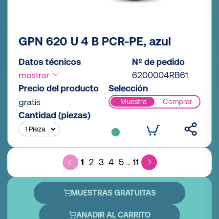
GPN 620 U 4 B PCR-PE, azul
Datos técnicos
Nº de pedido
mostrar
6200004RB61
Precio del producto
Selección
gratis
Muestra
Comprar
Cantidad (piezas)
1
2
3
4
5
11
...
MUESTRAS GRATUITAS
ANADIR AL CARRITO