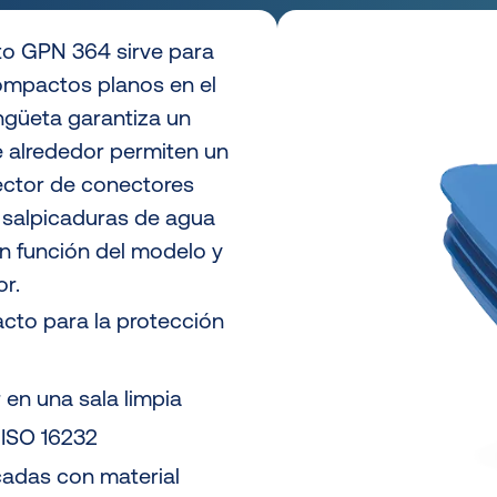
to GPN 364 sirve para
ompactos planos en el
engüeta garantiza un
e alrededor permiten un
tector de conectores
 salpicaduras de agua
en función del modelo y
or.
cto para la protección
 en una sala limpia
ISO 16232
cadas con material