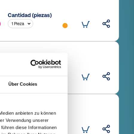
Cantidad (piezas)
Cantidad (piezas)
Über Cookies
 Medien anbieten zu können
Cantidad (piezas)
hrer Verwendung unserer
 führen diese Informationen