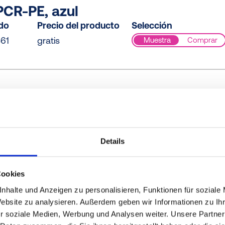
CR-PE, azul
ido
Precio del producto
Selección
61
gratis
Muestra
Comprar
CR-PE / PE-LD, amarillo
ido
Precio del producto
Selección
073
gratis
Muestra
Comprar
Details
Cookies
E-LD, amarillo
nhalte und Anzeigen zu personalisieren, Funktionen für soziale
ido
Precio del producto
Selección
Website zu analysieren. Außerdem geben wir Informationen zu I
r soziale Medien, Werbung und Analysen weiter. Unsere Partner
000
gratis
Muestra
Comprar