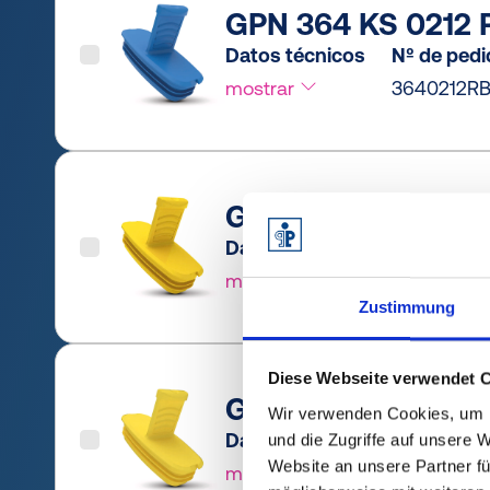
GPN 364 KS 0212 P
Datos técnicos
Nº de ped
mostrar
3640212RB
GPN 364 KS 0212 P
Datos técnicos
Nº de ped
mostrar
36402120
Zustimmung
Diese Webseite verwendet 
GPN 364 KS 0212 P
Wir verwenden Cookies, um I
Datos técnicos
Nº de ped
und die Zugriffe auf unsere 
Website an unsere Partner fü
mostrar
36402120