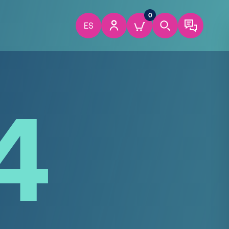
0
ES
4