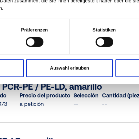
 Daten zusammen, die Sie ihnen bereitgestellt haben oder die s
n.
CR-PE, azul
Präferenzen
Statistiken
ido
Precio del producto
Selección
61
gratis
Muestra
Comprar
Auswahl erlauben
PCR-PE / PE-LD, amarillo
ido
Precio del producto
Selección
Cantidad (pie
073
a petición
--
--