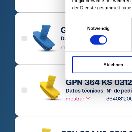
möglicherweise mit weiteren
der Dienste gesammelt habe
Einwilligungsauswahl
GPN 364 KS 0312 P
Notwendig
Datos técnicos
Nº de ped
mostrar
3640312RB
Ablehnen
GPN 364 KS 0312 
Datos técnicos
Nº de ped
mostrar
36403120