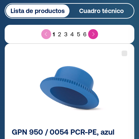
Lista de productos
Cuadro técnico
1
2
3
4
5
6
GPN 950 / 0054 PCR-PE, azul