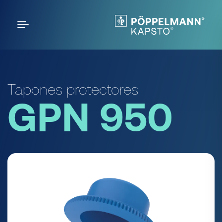
Tapones protectores
GPN 950