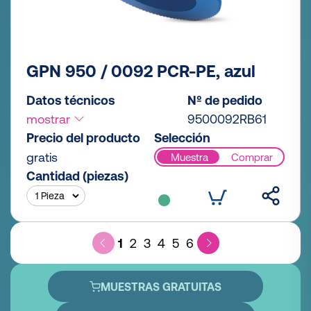
GPN 950 / 0092 PCR-PE, azul
Datos técnicos
Nº de pedido
mostrar
9500092RB61
Precio del producto
Selección
gratis
Muestra
Comprar
Cantidad (piezas)
1
2
3
4
5
6
MUESTRAS GRATUITAS