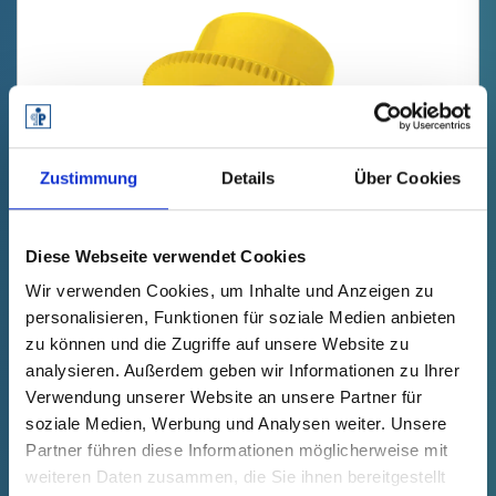
Zustimmung
Details
Über Cookies
GPN 950 / 0067 PCR-PE / PE-LD,
Diese Webseite verwendet Cookies
amarillo
Wir verwenden Cookies, um Inhalte und Anzeigen zu
personalisieren, Funktionen für soziale Medien anbieten
Datos técnicos
Nº de pedido
zu können und die Zugriffe auf unsere Website zu
mostrar
95000671073
analysieren. Außerdem geben wir Informationen zu Ihrer
Precio del producto
Selección
Verwendung unserer Website an unsere Partner für
gratis
Muestra
Comprar
soziale Medien, Werbung und Analysen weiter. Unsere
Cantidad (piezas)
Partner führen diese Informationen möglicherweise mit
weiteren Daten zusammen, die Sie ihnen bereitgestellt