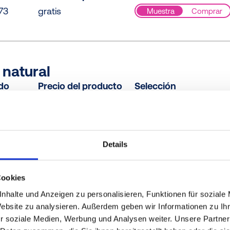
73
gratis
Muestra
Comprar
 natural
ido
Precio del producto
Selección
000
gratis
Muestra
Comprar
Details
E, azul
ido
Precio del producto
Selección
Cookies
B61
gratis
Muestra
Comprar
nhalte und Anzeigen zu personalisieren, Funktionen für soziale
Website zu analysieren. Außerdem geben wir Informationen zu I
r soziale Medien, Werbung und Analysen weiter. Unsere Partner