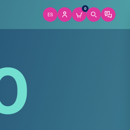
0
ES
0