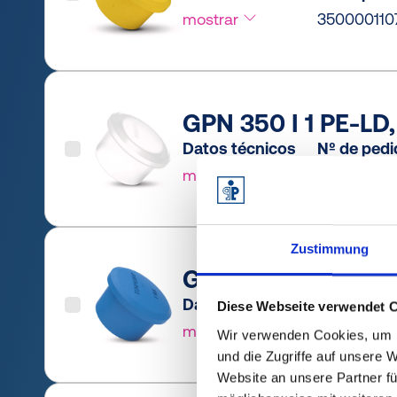
mostrar
350000110
GPN 350 I 1 PE-LD,
Datos técnicos
Nº de ped
mostrar
35000010
Zustimmung
GPN 350 I 2 PCR-P
Datos técnicos
Nº de ped
Diese Webseite verwendet 
mostrar
3500002R
Wir verwenden Cookies, um I
und die Zugriffe auf unsere 
Website an unsere Partner fü