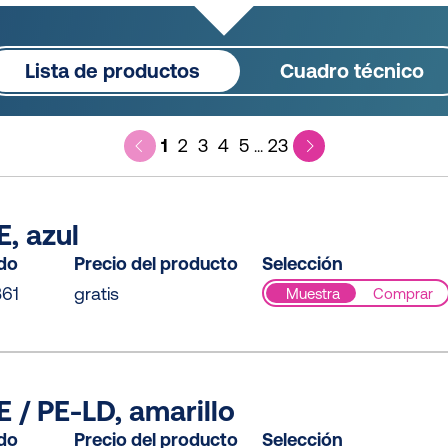
Lista de productos
Cuadro técnico
1
2
3
4
5
23
...
, azul
ido
Precio del producto
Selección
61
gratis
Muestra
Comprar
 / PE-LD, amarillo
ido
Precio del producto
Selección