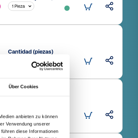
Cantidad (piezas)
Über Cookies
Cantidad (piezas)
 Medien anbieten zu können
hrer Verwendung unserer
 führen diese Informationen