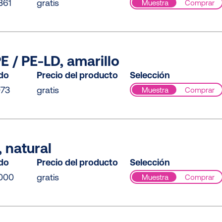
B61
gratis
Muestra
Comprar
 / PE-LD, amarillo
ido
Precio del producto
Selección
073
gratis
Muestra
Comprar
 natural
ido
Precio del producto
Selección
000
gratis
Muestra
Comprar