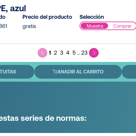
E, azul
ido
Precio del producto
Selección
B61
gratis
Muestra
Comprar
1
2
3
4
5
23
...
TUITAS
ANADIR AL CARRITO
estas series de normas: