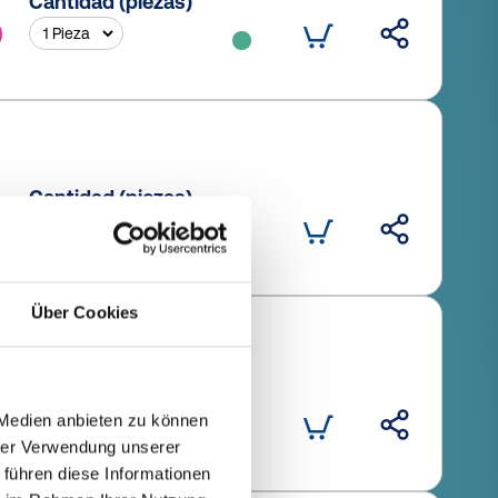
Cantidad (piezas)
Cantidad (piezas)
Über Cookies
Cantidad (piezas)
 Medien anbieten zu können
hrer Verwendung unserer
 führen diese Informationen