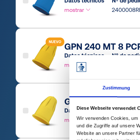
Datos técnicos
Nº de ped
mostrar
2400008R
NUEVO
GPN 240 MT 8 PCR-
Datos técnicos
Nº de ped
mostrar
24000080
Zustimmung
GPN 240 MT 8 PE-L
Diese Webseite verwendet 
Datos técnicos
Nº de ped
Wir verwenden Cookies, um I
mostrar
24000080
und die Zugriffe auf unsere 
Website an unsere Partner fü