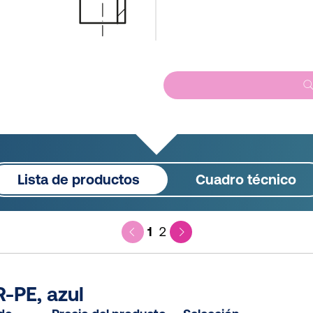
Lista de productos
Cuadro técnico
1
2
-PE, azul