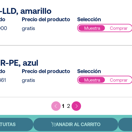
LLD, amarillo
ido
Precio del producto
Selección
000
gratis
Muestra
Comprar
R-PE, azul
ido
Precio del producto
Selección
B61
gratis
Muestra
Comprar
1
2
TUITAS
ANADIR AL CARRITO