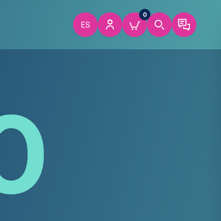
0
ES
0