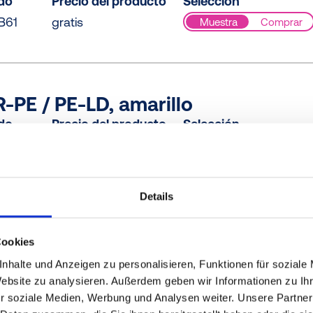
ido
Precio del producto
Selección
B61
gratis
Muestra
Comprar
PE / PE-LD, amarillo
ido
Precio del producto
Selección
073
gratis
Muestra
Comprar
Details
LD, amarillo
Cookies
ido
Precio del producto
Selección
nhalte und Anzeigen zu personalisieren, Funktionen für soziale
000
gratis
Muestra
Comprar
Website zu analysieren. Außerdem geben wir Informationen zu I
r soziale Medien, Werbung und Analysen weiter. Unsere Partner