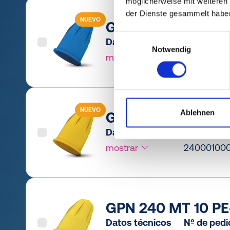
möglicherweise mit weiteren
der Dienste gesammelt habe
NUEVO
GPN 240 MT 10 PC
Einwilligungsauswahl
Datos técnicos
Nº de ped
Notwendig
mostrar
2400010R
NUEVO
Ablehnen
GPN 240 MT 10 PCR
Datos técnicos
Nº de ped
mostrar
24000100
GPN 240 MT 10 PE-
Datos técnicos
Nº de ped