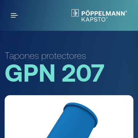
Tapones protectores
GPN 207