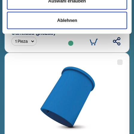
Datos técnicos
Nº de pedido
Auswahl erlauben
mostrar
20700730000
Precio del producto
Selección
Ablehnen
gratis
Muestra
Comprar
Cantidad (piezas)