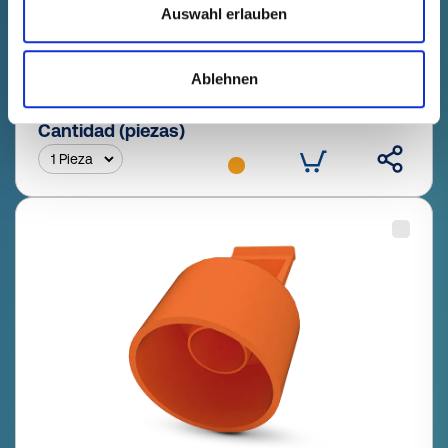
Auswahl erlauben
Datos técnicos
Nº de pedido
mostrar
2200714RB61
Precio del producto
Selección
Ablehnen
gratis
Muestra
Comprar
Cantidad (piezas)