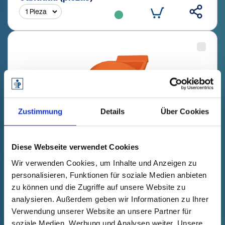
Zustimmung
Details
Über Cookies
Diese Webseite verwendet Cookies
Wir verwenden Cookies, um Inhalte und Anzeigen zu
GPN 220 / 0714 PCR-PE / PE-LD,
personalisieren, Funktionen für soziale Medien anbieten
naranja
zu können und die Zugriffe auf unsere Website zu
analysieren. Außerdem geben wir Informationen zu Ihrer
Datos técnicos
Nº de pedido
Verwendung unserer Website an unsere Partner für
mostrar
22007140073
soziale Medien, Werbung und Analysen weiter. Unsere