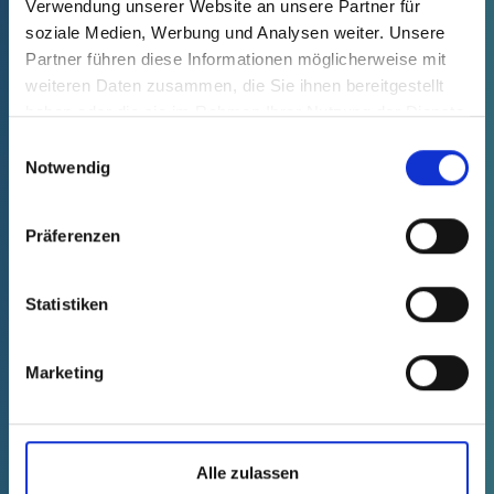
Verwendung unserer Website an unsere Partner für
mm
inch
soziale Medien, Werbung und Analysen weiter. Unsere
Partner führen diese Informationen möglicherweise mit
Vaciar filtro
weiteren Daten zusammen, die Sie ihnen bereitgestellt
haben oder die sie im Rahmen Ihrer Nutzung der Dienste
BUSCAR ARTÍCULO
gesammelt haben.
Einwilligungsauswahl
Notwendig
Präferenzen
Lista de productos
Cuadro técnico
Statistiken
NUEVO
Marketing
Alle zulassen