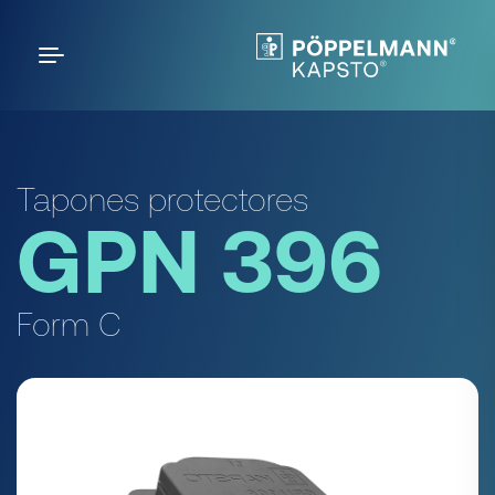
Tapones protectores
GPN 396
Form C