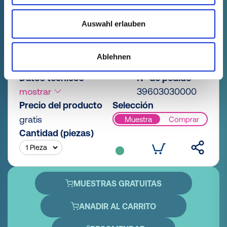
Auswahl erlauben
GPN 396 HV 40-4+2 PET, negro
Ablehnen
Datos técnicos
Nº de pedido
mostrar
39603030000
Precio del producto
Selección
gratis
Muestra
Comprar
Cantidad (piezas)
MUESTRAS GRATUITAS
ANADIR AL CARRITO