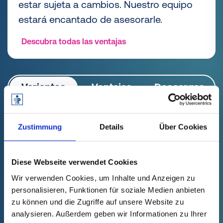
estar sujeta a cambios. Nuestro equipo
estará encantado de asesorarle.
Descubra todas las ventajas
Variantes
Ventajas
Descargas
Encuentre el elemento de
Zustimmung
Details
Über Cookies
protección adecuado para su GPN
396:
Diese Webseite verwendet Cookies
Wir verwenden Cookies, um Inhalte und Anzeigen zu
personalisieren, Funktionen für soziale Medien anbieten
zu können und die Zugriffe auf unsere Website zu
analysieren. Außerdem geben wir Informationen zu Ihrer
No se ha podido cargar el filtro de productos.