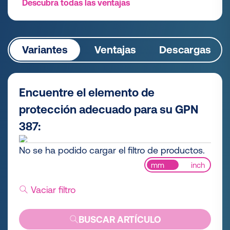
Descubra todas las ventajas
Variantes
Ventajas
Descargas
Encuentre el elemento de
protección adecuado para su GPN
387:
No se ha podido cargar el filtro de productos.
mm
inch
Vaciar filtro
BUSCAR ARTÍCULO