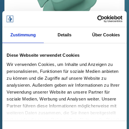
Zustimmung
Details
Über Cookies
GPN 387 HV NACS AC/DC PCR-
PP, azul turquesa
Diese Webseite verwendet Cookies
Datos técnicos
Nº de pedido
Wir verwenden Cookies, um Inhalte und Anzeigen zu
mostrar
38700030000
personalisieren, Funktionen für soziale Medien anbieten
Precio del producto
Selección
zu können und die Zugriffe auf unsere Website zu
gratis
Muestra
Comprar
analysieren. Außerdem geben wir Informationen zu Ihrer
Cantidad (piezas)
Verwendung unserer Website an unsere Partner für
soziale Medien, Werbung und Analysen weiter. Unsere
Partner führen diese Informationen möglicherweise mit
weiteren Daten zusammen, die Sie ihnen bereitgestellt
DISPONIBLE EN BREVE
haben oder die sie im Rahmen Ihrer Nutzung der Dienste
gesammelt haben.
Einwilligungsauswahl