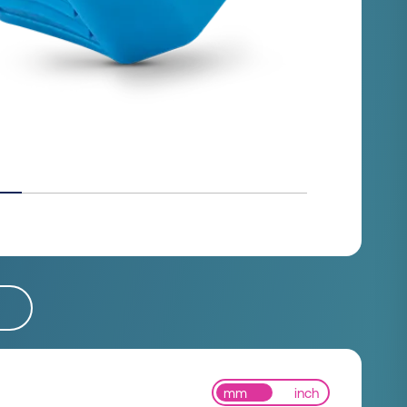
mm
inch