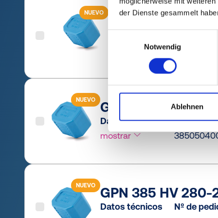
möglicherweise mit weiteren
der Dienste gesammelt habe
NUEVO
GPN 385 HVR 60 
Datos técnicos
Nº de ped
Einwilligungsauswahl
Notwendig
mostrar
38505090
NUEVO
GPN 385 HVR 51-2 
Ablehnen
Datos técnicos
Nº de ped
mostrar
38505040
NUEVO
GPN 385 HV 280-2
Datos técnicos
Nº de ped