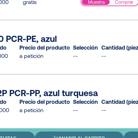
000
gratis
Muestra
Comprar
 PCR-PE, azul
ido
Precio del producto
Selección
Cantidad (pie
000
a petición
--
--
 PCR-PP, azul turquesa
ido
Precio del producto
Selección
Cantidad (pie
000
a petición
--
--