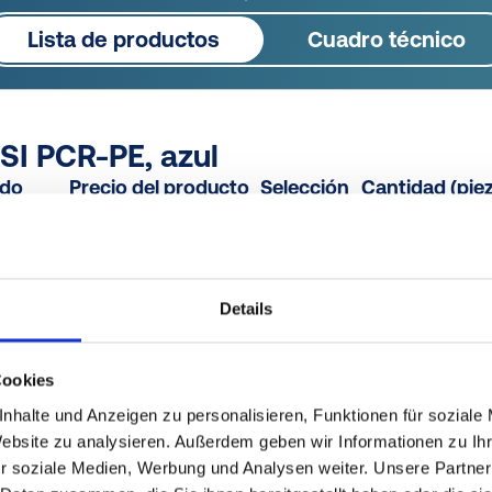
Lista de productos
Cuadro técnico
SI PCR-PE, azul
ido
Precio del producto
Selección
Cantidad (pie
000
a petición
--
--
Details
2 PCR-PE, azul
ido
Precio del producto
Selección
Cookies
000
gratis
Muestra
Comprar
nhalte und Anzeigen zu personalisieren, Funktionen für soziale
Website zu analysieren. Außerdem geben wir Informationen zu I
r soziale Medien, Werbung und Analysen weiter. Unsere Partner