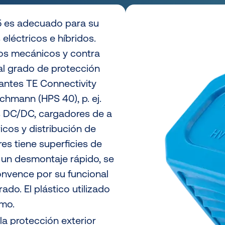
85 es adecuado para su
léctricos e híbridos.
ños mecánicos y contra
al grado de protección
cantes TE Connectivity
hmann (HPS 40), p. ej.
es DC/DC, cargadores de a
icos y distribución de
res tiene superficies de
 un desmontaje rápido, se
nvence por su funcional
do. El plástico utilizado
mo.
a protección exterior