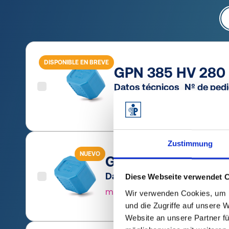
DISPONIBLE EN BREVE
GPN 385 HV 280 
Datos técnicos
Nº de ped
mostrar
38502010
Zustimmung
NUEVO
GPN 385 HV 40-4+
Datos técnicos
Nº de ped
Diese Webseite verwendet 
mostrar
38503020
Wir verwenden Cookies, um I
und die Zugriffe auf unsere 
Website an unsere Partner fü