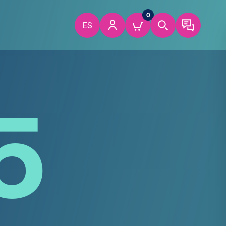
0
ES
5