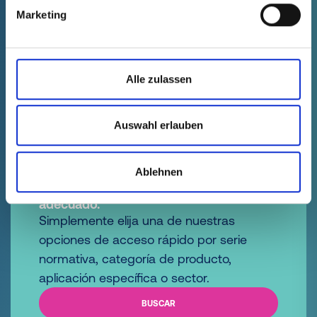
Marketing
Caperuzas con
lengüeta
Alle zulassen
Auswahl erlauben
1
2
3
4
5
14
...
Ablehnen
Más rápido al elemento de protección
adecuado.
Simplemente elija una de nuestras
opciones de acceso rápido por serie
normativa, categoría de producto,
aplicación específica o sector.
BUSCAR