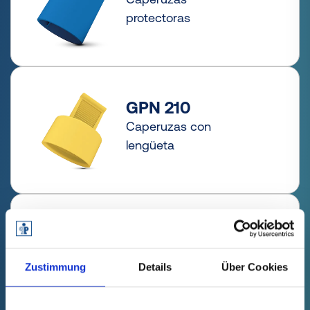
protectoras
GPN 210
Caperuzas con
lengüeta
GPN 211
Caperuzas flexibles
Zustimmung
Details
Über Cookies