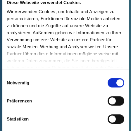
Diese Webseite verwendet Cookies
Wir verwenden Cookies, um Inhalte und Anzeigen zu
personalisieren, Funktionen für soziale Medien anbieten
GPN 212
zu können und die Zugriffe auf unsere Website zu
Caperuzas con
analysieren. Außerdem geben wir Informationen zu Ihrer
lengüeta
Verwendung unserer Website an unsere Partner für
soziale Medien, Werbung und Analysen weiter. Unsere
Partner führen diese Informationen möglicherweise mit
weiteren Daten zusammen, die Sie ihnen bereitgestellt
haben oder die sie im Rahmen Ihrer Nutzung der Dienste
GPN 215
gesammelt haben.
Einwilligungsauswahl
Notwendig
Caperuzas con
lengüeta
Präferenzen
Statistiken
GPN 220