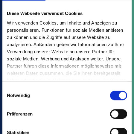
Variants
Advantages
Downloads
Diese Webseite verwendet Cookies
Wir verwenden Cookies, um Inhalte und Anzeigen zu
personalisieren, Funktionen für soziale Medien anbieten
Find your suitable article from the
zu können und die Zugriffe auf unsere Website zu
analysieren. Außerdem geben wir Informationen zu Ihrer
VCE:
Verwendung unserer Website an unsere Partner für
soziale Medien, Werbung und Analysen weiter. Unsere
Partner führen diese Informationen möglicherweise mit
weiteren Daten zusammen, die Sie ihnen bereitgestellt
haben oder die sie im Rahmen Ihrer Nutzung der Dienste
gesammelt haben.
Einwilligungsauswahl
Notwendig
This might also interest you:
Präferenzen
Statistiken