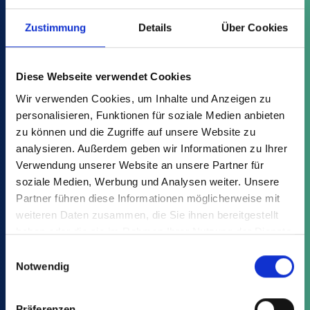
11 Item
Cultivation and
Zustimmung
Details
Über Cookies
marketing trays
Diese Webseite verwendet Cookies
Wir verwenden Cookies, um Inhalte und Anzeigen zu
personalisieren, Funktionen für soziale Medien anbieten
zu können und die Zugriffe auf unsere Website zu
MS + R
analysieren. Außerdem geben wir Informationen zu Ihrer
4 Item
Verwendung unserer Website an unsere Partner für
Reusable carriers
soziale Medien, Werbung und Analysen weiter. Unsere
Partner führen diese Informationen möglicherweise mit
weiteren Daten zusammen, die Sie ihnen bereitgestellt
haben oder die sie im Rahmen Ihrer Nutzung der Dienste
gesammelt haben.
Einwilligungsauswahl
Notwendig
Normpack
28 Item
Transport and
Präferenzen