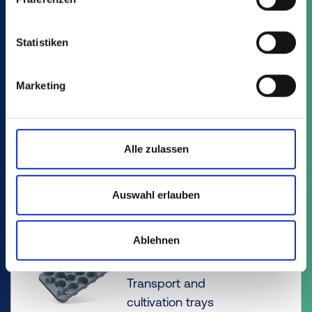
cultivation trays
Statistiken
Marketing
PT
21 Item
Marketing trays
Alle zulassen
Auswahl erlauben
Ablehnen
ST
30 Item
Transport and
cultivation trays